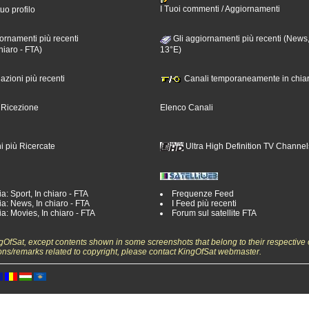
I Tuoi commenti / Aggiornamenti
tuo profilo
ornamenti più recenti
Gli aggiornamenti più recenti (News,
hiaro - FTA)
13°E)
nazioni più recenti
Canali temporaneamente in chiar
i Ricezione
Elenco Canali
i più Ricercate
Ultra High Definition TV Channel
a: Sport, In chiaro - FTA
Frequenze Feed
a: News, In chiaro - FTA
I Feed più recenti
a: Movies, In chiaro - FTA
Forum sul satellite FTA
ngOfSat, except contents shown in some screenshots that belong to their respective 
ons/remarks related to copyright, please contact KingOfSat webmaster.