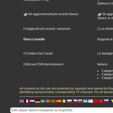
Definisci il 
Gli aggiornamenti più recenti (News)
Gli aggi
(News, In c
[+] Aggiunte più recenti / variazioni
[-] Le elimi
Elenco Satelliti
Rapporti d
Il Cimitero Dei Canali
Le Immagin
DAB over DVB transmissions
Italiano
Categori
Categori
Categori
All contents on this site are protected by copyright and owned by Ki
identifying and promoting corresponding TV channels. For all questi
4298 Zapper stanno navigando su KingOfSat.