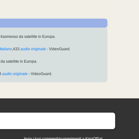
ù trasmesso da satellite in Europa.
Italiano
,433
audio originale
- VideoGuard.
da satellite in Europa.
3
audio originale
- VideoGuard.
Invia i tuoi commenti/suggerimenti a KingOfSat