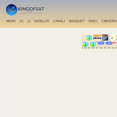
NEWS
[+]
[-]
SATELLITI
CANALI
BOUQUET
FASCI
CIMITERO