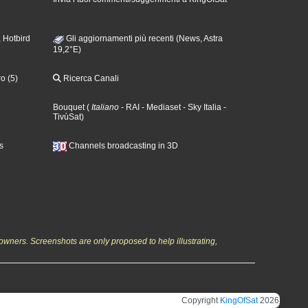
 Hotbird
Gli aggiornamenti più recenti (News, Astra
19,2°E)
o (5)
Ricerca Canali
Bouquet
(
Italiano
- RAI
- Mediaset
- Sky Italia
-
TivùSat
)
s
Channels broadcasting in 3D
owners. Screenshots are only proposed to help illustrating,
Copyright
KingOfSat
2026