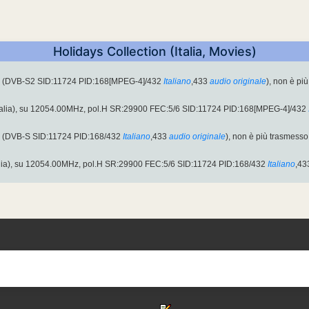
Holidays Collection (Italia, Movies)
H (DVB-S2 SID:11724 PID:168[MPEG-4]/432
Italiano
,433
audio originale
), non è pi
talia), su 12054.00MHz, pol.H SR:29900 FEC:5/6 SID:11724 PID:168[MPEG-4]/432
H (DVB-S SID:11724 PID:168/432
Italiano
,433
audio originale
), non è più trasmesso 
alia), su 12054.00MHz, pol.H SR:29900 FEC:5/6 SID:11724 PID:168/432
Italiano
,43