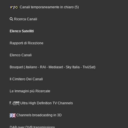
Canali temporaneamente in chiaro (5)
Ricerca Canali
Elenco Satelliti
Rapporti di Ricezione
Elenco Canali
Bouquet
(
Italiano
- RAI
- Mediaset
- Sky Italia
- TivùSat
)
Il Cimitero Dei Canali
Le Immagini più Ricercate
Ultra High Definition TV Channels
Channels broadcasting in 3D
DAB over DVB transmissions