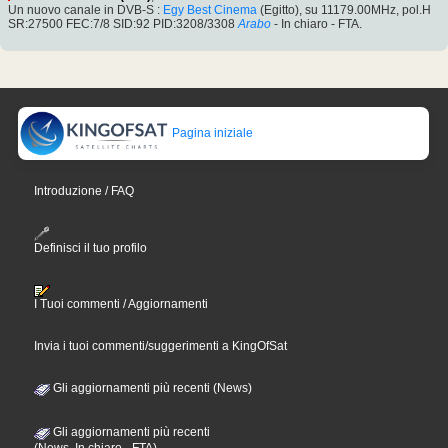
Un nuovo canale in DVB-S :
Egy Best Cinema
(Egitto), su 11179.00MHz, pol.H
SR:27500 FEC:7/8 SID:92 PID:3208/3308
Arabo
- In chiaro - FTA.
Pagina iniziale
Introduzione / FAQ
Definisci il tuo profilo
I Tuoi commenti / Aggiornamenti
Invia i tuoi commenti/suggerimenti a KingOfSat
Gli aggiornamenti più recenti (News)
Gli aggiornamenti più recenti