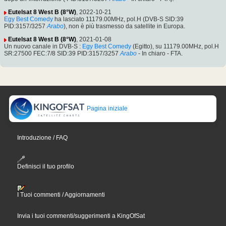
Eutelsat 8 West B (8°W)
, 2022-10-21
Egy Best Comedy
ha lasciato 11179.00MHz, pol.H (DVB-S SID:39
PID:3157/3257
Arabo
), non è più trasmesso da satellite in Europa.
Eutelsat 8 West B (8°W)
, 2021-01-08
Un nuovo canale in DVB-S :
Egy Best Comedy
(Egitto), su 11179.00MHz, pol.H
SR:27500 FEC:7/8 SID:39 PID:3157/3257
Arabo
- In chiaro - FTA.
Pagina iniziale
Introduzione / FAQ
Definisci il tuo profilo
I Tuoi commenti / Aggiornamenti
Invia i tuoi commenti/suggerimenti a KingOfSat