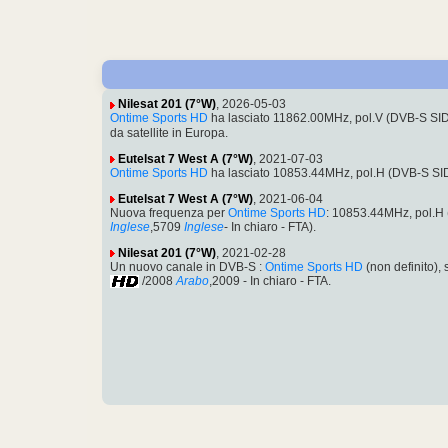
Nilesat 201 (7°W)
, 2026-05-03
Ontime Sports HD
ha lasciato 11862.00MHz, pol.V (DVB-S SI
da satellite in Europa.
Eutelsat 7 West A (7°W)
, 2021-07-03
Ontime Sports HD
ha lasciato 10853.44MHz, pol.H (DVB-S S
Eutelsat 7 West A (7°W)
, 2021-06-04
Nuova frequenza per
Ontime Sports HD
: 10853.44MHz, pol.
Inglese
,5709
Inglese
- In chiaro - FTA).
Nilesat 201 (7°W)
, 2021-02-28
Un nuovo canale in DVB-S :
Ontime Sports HD
(non definito)
/2008
Arabo
,2009 - In chiaro - FTA.