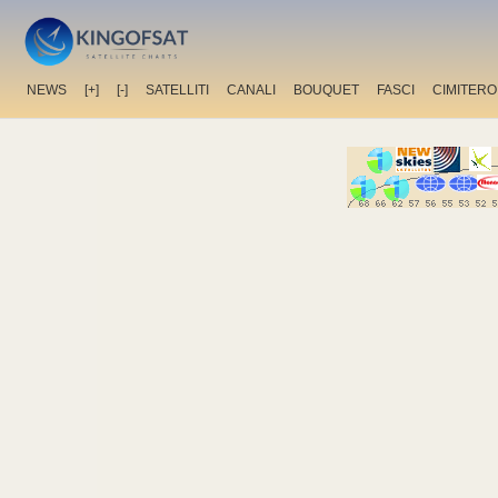
NEWS
[+]
[-]
SATELLITI
CANALI
BOUQUET
FASCI
CIMITERO