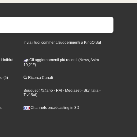
Invia i tuoi commenti/suggerimenti a KingOfSat
 Hotbird
Gli aggiornamenti più recenti (News, Astra
19,2°E)
o (5)
Ricerca Canali
Bouquet
(
Italiano
- RAI
- Mediaset
- Sky Italia
-
TivùSat
)
s
Channels broadcasting in 3D