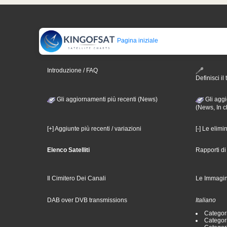
Pagina iniziale
Introduzione / FAQ
Definisci il 
Gli aggiornamenti più recenti (News)
Gli aggi
(News, In c
[+] Aggiunte più recenti / variazioni
[-] Le elimi
Elenco Satelliti
Rapporti d
Il Cimitero Dei Canali
Le Immagin
DAB over DVB transmissions
Italiano
Categori
Categori