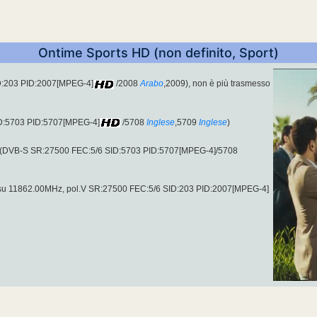
Ontime Sports HD (non definito, Sport)
D:203 PID:2007[MPEG-4]
/2008
Arabo
,2009), non è più trasmesso
ID:5703 PID:5707[MPEG-4]
/5708
Inglese
,5709
Inglese
)
H (DVB-S SR:27500 FEC:5/6 SID:5703 PID:5707[MPEG-4]/5708
, su 11862.00MHz, pol.V SR:27500 FEC:5/6 SID:203 PID:2007[MPEG-4]