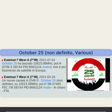
October 25 (non definito, Various)
Eutelsat 7 West A (7°W)
, 2021-07-01
October 25
ha lasciato 10815.08MHz, pol.H
(DVB-S SID:64 PID:868/1124
Arabo
), non è più
trasmesso da satellite in Europa.
Eutelsat 7 West A (7°W)
, 2021-03-16
Un nuovo canale in DVB-S :
October 25
(non
definito), su 10815.08MHz, pol.H SR:27485
FEC:7/8 SID:64 PID:868/1124
Arabo
- In chiaro
- FTA.