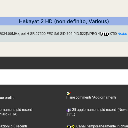
Hekayat 2 HD (non definito, Various)
 12034.00MHz, pol.H SR:27500 FEC:5/6 SID:705 PID:522[MPEG-4]
/750
Arabo
I Tuoi commenti / Aggiornamenti
tuo profilo
ornamenti più recenti
Gli aggiornamenti più recenti (News,
hiaro - FTA)
13°E)
nazioni più recenti
Canali temporaneamente in chiar