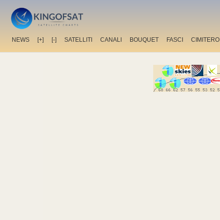
NEWS
[+]
[-]
SATELLITI
CANALI
BOUQUET
FASCI
CIMITERO