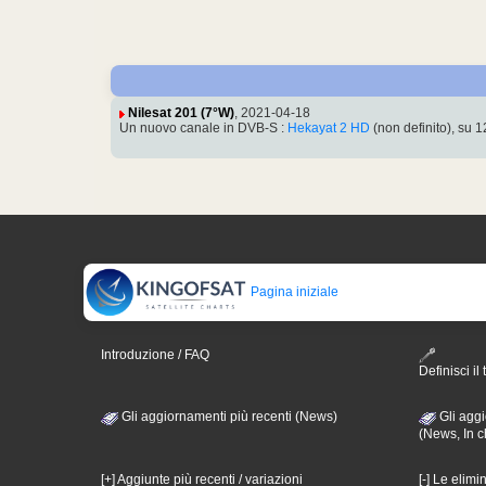
Nilesat 201 (7°W)
, 2021-04-18
Un nuovo canale in DVB-S :
Hekayat 2 HD
(non definito), su
Pagina iniziale
Introduzione / FAQ
Definisci il 
Gli aggiornamenti più recenti (News)
Gli aggi
(News, In c
[+] Aggiunte più recenti / variazioni
[-] Le elimi