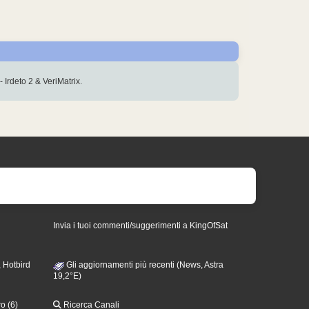
- Irdeto 2 & VeriMatrix.
Invia i tuoi commenti/suggerimenti a KingOfSat
 Hotbird
Gli aggiornamenti più recenti (News, Astra
19,2°E)
o (6)
Ricerca Canali