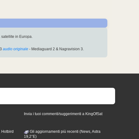
 satellite in Europa.
93
audio originale
- Mediaguard 2 & Nagravision 3.
Invia i tuoi commenti/suggerimenti a KingOfSat
 Hotbird
Gli aggiornamenti più recenti (News, Astra
19,2°E)