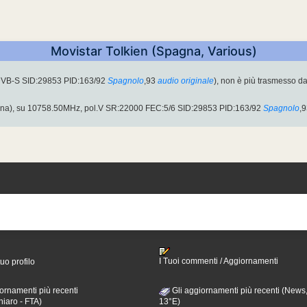
Movistar Tolkien (Spagna, Various)
DVB-S SID:29853 PID:163/92
Spagnolo
,93
audio originale
), non è più trasmesso da
na), su 10758.50MHz, pol.V SR:22000 FEC:5/6 SID:29853 PID:163/92
Spagnolo
,
I Tuoi commenti / Aggiornamenti
tuo profilo
ornamenti più recenti
Gli aggiornamenti più recenti (News,
hiaro - FTA)
13°E)