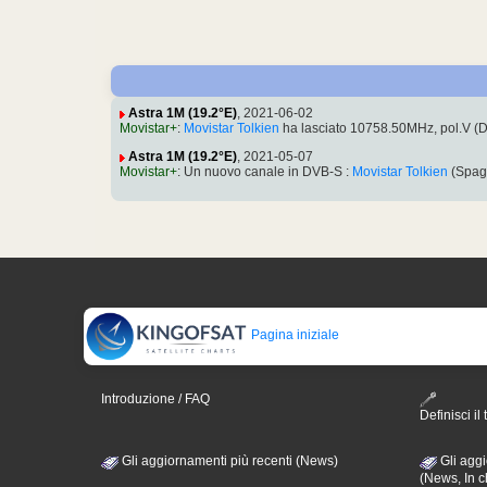
Astra 1M (19.2°E)
, 2021-06-02
Movistar+
:
Movistar Tolkien
ha lasciato 10758.50MHz, pol.V (
Astra 1M (19.2°E)
, 2021-05-07
Movistar+
: Un nuovo canale in DVB-S :
Movistar Tolkien
(Spag
Pagina iniziale
Introduzione / FAQ
Definisci il 
Gli aggiornamenti più recenti (News)
Gli aggi
(News, In c