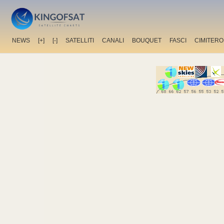
NEWS
[+]
[-]
SATELLITI
CANALI
BOUQUET
FASCI
CIMITERO