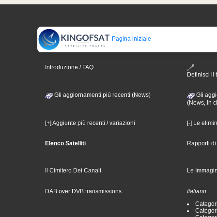
Pagina iniziale
Introduzione / FAQ
Definisci il 
Gli aggiornamenti più recenti (News)
Gli aggi
(News, In c
[+] Aggiunte più recenti / variazioni
[-] Le elimi
Elenco Satelliti
Rapporti d
Il Cimitero Dei Canali
Le Immagin
DAB over DVB transmissions
Italiano
Categori
Categori