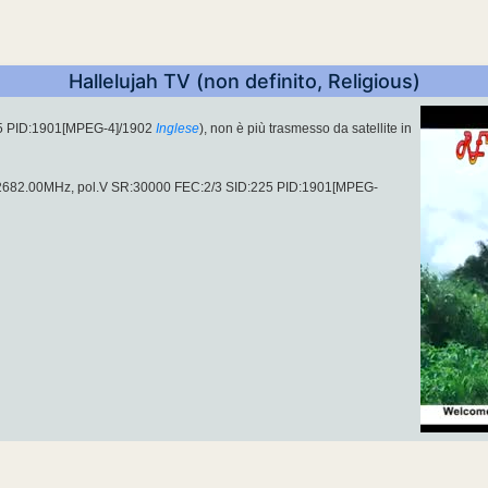
Hallelujah TV (non definito, Religious)
25 PID:1901[MPEG-4]/1902
Inglese
), non è più trasmesso da satellite in
 12682.00MHz, pol.V SR:30000 FEC:2/3 SID:225 PID:1901[MPEG-