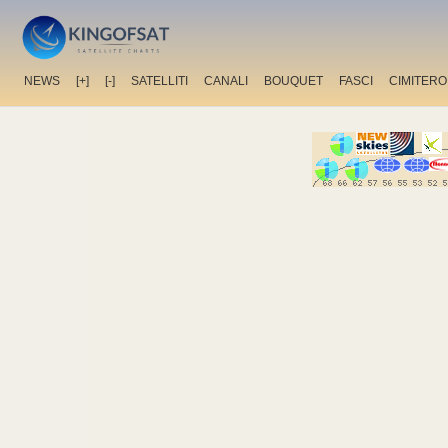
NEWS
[+]
[-]
SATELLITI
CANALI
BOUQUET
FASCI
CIMITERO