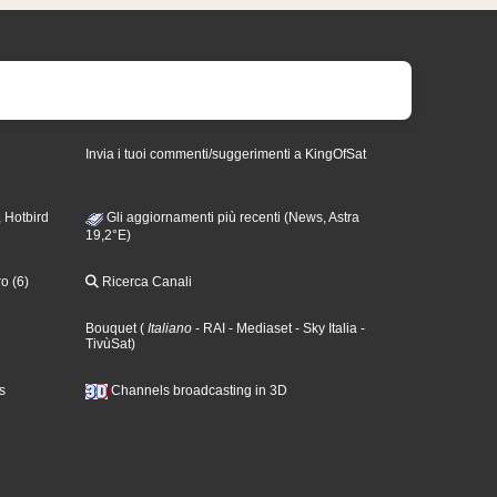
Invia i tuoi commenti/suggerimenti a KingOfSat
 Hotbird
Gli aggiornamenti più recenti (News, Astra
19,2°E)
o (6)
Ricerca Canali
Bouquet
(
Italiano
- RAI
- Mediaset
- Sky Italia
-
TivùSat
)
s
Channels broadcasting in 3D