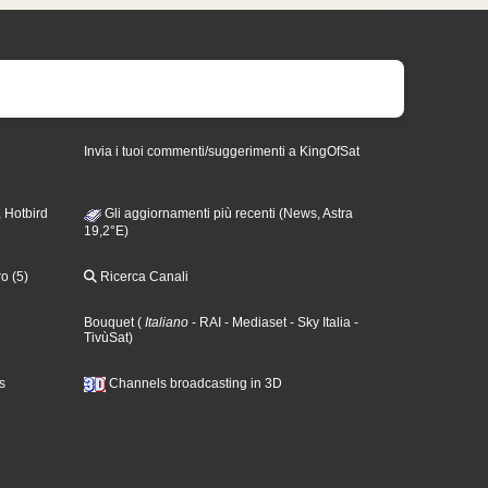
Invia i tuoi commenti/suggerimenti a KingOfSat
 Hotbird
Gli aggiornamenti più recenti (News, Astra
19,2°E)
o (5)
Ricerca Canali
Bouquet
(
Italiano
- RAI
- Mediaset
- Sky Italia
-
TivùSat
)
s
Channels broadcasting in 3D