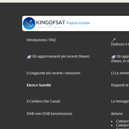
Pagina iniziale
Introduzione / FAQ
Definisci il 
Gli aggiornamenti più recenti (News)
Gli aggi
(News, In c
[+] Aggiunte più recenti / variazioni
[-] Le elimi
Elenco Satelliti
Rapporti d
Il Cimitero Dei Canali
Le Immagin
DAB over DVB transmissions
Italiano
Categori
Categori