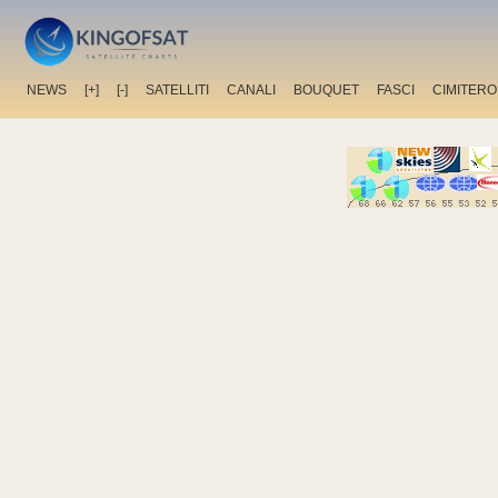
NEWS
[+]
[-]
SATELLITI
CANALI
BOUQUET
FASCI
CIMITERO