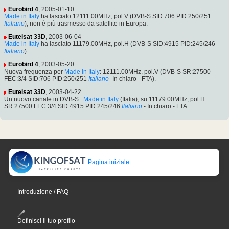
Eurobird 4
, 2005-01-10
Made in Italy
ha lasciato 12111.00MHz, pol.V (DVB-S SID:706 PID:250/251
Italiano
), non è più trasmesso da satellite in Europa.
Eutelsat 33D
, 2003-06-04
Made in Italy
ha lasciato 11179.00MHz, pol.H (DVB-S SID:4915 PID:245/246
Italiano
)
Eurobird 4
, 2003-05-20
Nuova frequenza per
Made in Italy
: 12111.00MHz, pol.V (DVB-S SR:27500
FEC:3/4 SID:706 PID:250/251
Italiano
- In chiaro - FTA).
Eutelsat 33D
, 2003-04-22
Un nuovo canale in DVB-S :
Made in Italy
(Italia), su 11179.00MHz, pol.H
SR:27500 FEC:3/4 SID:4915 PID:245/246
Italiano
- In chiaro - FTA.
Pagina iniziale
Introduzione / FAQ
Definisci il tuo profilo