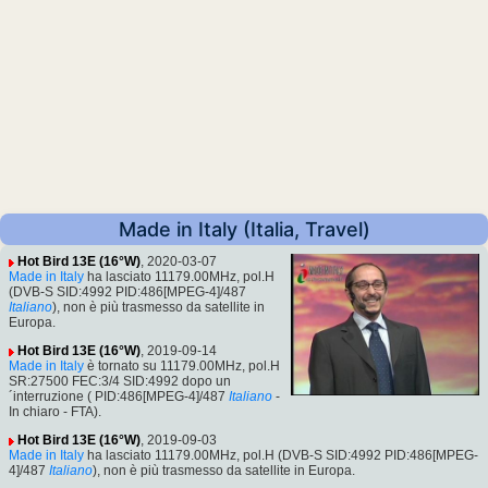
Made in Italy (Italia, Travel)
Hot Bird 13E (16°W)
, 2020-03-07
Made in Italy
ha lasciato 11179.00MHz, pol.H
(DVB-S SID:4992 PID:486[MPEG-4]/487
Italiano
), non è più trasmesso da satellite in
Europa.
Hot Bird 13E (16°W)
, 2019-09-14
Made in Italy
è tornato su 11179.00MHz, pol.H
SR:27500 FEC:3/4 SID:4992 dopo un
´interruzione ( PID:486[MPEG-4]/487
Italiano
-
In chiaro - FTA).
Hot Bird 13E (16°W)
, 2019-09-03
Made in Italy
ha lasciato 11179.00MHz, pol.H (DVB-S SID:4992 PID:486[MPEG-
4]/487
Italiano
), non è più trasmesso da satellite in Europa.