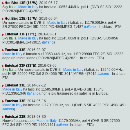
Hot Bird 13E (16°W)
, 2019-06-17
Sky Italia
:
Made in Italy
ha lasciato 10853.44MHz, pol.H (DVB-S2 SID:12222
PID:2820[MPEG-4]/2821)
Hot Bird 13E (16°W)
, 2019-06-04
Un nuovo canale in DVB-S :
Made in Italy
(Italia), su 11179.00MHz, pol.H
SR:27500 FEC:3/4 SID:4992 PID:486[MPEG-4]/487
Italiano
- In chiaro - FTA.
Eutelsat 33F (33°E)
, 2016-03-31
Sky Italia
:
Made in Italy
ha lasciato 12245.00MHz, pol.H (DVB-S SID:4056
PID:3014[MPEG-4]/3015
Italiano
)
Eutelsat 33E
, 2016-03-07
Made in Italy
è tornato su 10853.44MHz, pol.H SR:29900 FEC:2/3 SID:12222
dopo un´interruzione ( PID:2820[MPEG-4]/2821 - In chiaro - FTA).
Eutelsat 33F (33°E)
, 2016-03-05
Sky Italia
: Un nuovo canale in DVB-S :
Made in Italy
(Italia), su 12245.00MHz,
pol.H SR:29900 FEC:5/6 SID:4056 PID:3014[MPEG-4]/3015
Italiano
- In chiaro -
FTA.
Eutelsat 33E
, 2014-07-12
Made in Italy
ha lasciato 11585.00MHz, pol.V (DVB-S SID:13546
PID:1336/1346
Italiano
), non è più trasmesso da satellite in Europa.
Eutelsat 33E
, 2014-05-16
Made in Italy
ha lasciato 11179.00MHz, pol.H (DVB-S SID:4929 PID:1490/1491
Italiano
)
Eutelsat 33E
, 2013-08-30
Nuova frequenza per
Made in Italy
: 11179.00MHz, pol.H (DVB-S SR:27500
FEC:3/4 SID:4929 PID:1490/1491
Italiano
- In chiaro - FTA).