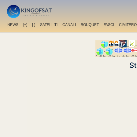
NEWS
[+]
[-]
SATELLITI
CANALI
BOUQUET
FASCI
CIMITERO
St