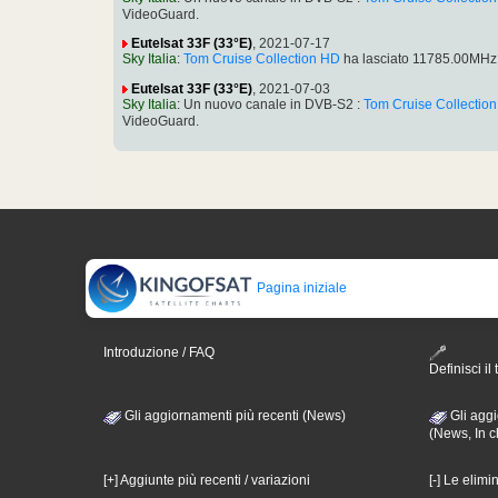
VideoGuard.
Eutelsat 33F (33°E)
, 2021-07-17
Sky Italia
:
Tom Cruise Collection HD
ha lasciato 11785.00MHz
Eutelsat 33F (33°E)
, 2021-07-03
Sky Italia
: Un nuovo canale in DVB-S2 :
Tom Cruise Collectio
VideoGuard.
Pagina iniziale
Introduzione / FAQ
Definisci il 
Gli aggiornamenti più recenti (News)
Gli aggi
(News, In c
[+] Aggiunte più recenti / variazioni
[-] Le elimi