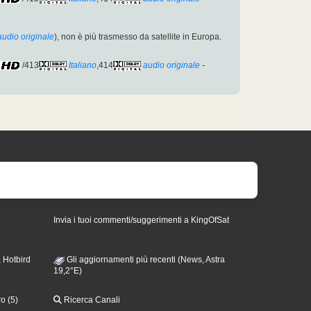
audio originale
), non è più trasmesso da satellite in Europa.
/413
Italiano
,414
audio originale
-
Invia i tuoi commenti/suggerimenti a KingOfSat
 Hotbird
Gli aggiornamenti più recenti (News, Astra
19,2°E)
o (5)
Ricerca Canali