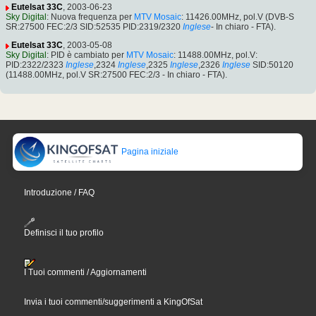
Eutelsat 33C
, 2003-06-23
Sky Digital
: Nuova frequenza per
MTV Mosaic
: 11426.00MHz, pol.V (DVB-S
SR:27500 FEC:2/3 SID:52535 PID:2319/2320
Inglese
- In chiaro - FTA).
Eutelsat 33C
, 2003-05-08
Sky Digital
: PID è cambiato per
MTV Mosaic
: 11488.00MHz, pol.V:
PID:2322/2323
Inglese
,2324
Inglese
,2325
Inglese
,2326
Inglese
SID:50120
(11488.00MHz, pol.V SR:27500 FEC:2/3 - In chiaro - FTA).
Pagina iniziale
Introduzione / FAQ
Definisci il tuo profilo
I Tuoi commenti / Aggiornamenti
Invia i tuoi commenti/suggerimenti a KingOfSat