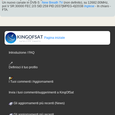
Un nuovo canale in DVB-S :
New Breath TV
(non definito), su 12682.00MHz,
pol.V SR:30000 FEC:2/3 SID:259 PID:2037[MPEG-4]/2038
Inglese
- In chiaro -
FTA.
Pagina iniziale
Introduzione / FAQ
Definisci il tuo profilo
I Tuoi commenti / Aggiornamenti
Invia i tuoi commenti/suggerimenti a KingOfSat
Gli aggiornamenti più recenti (News)
Gli aggiornamenti più recenti