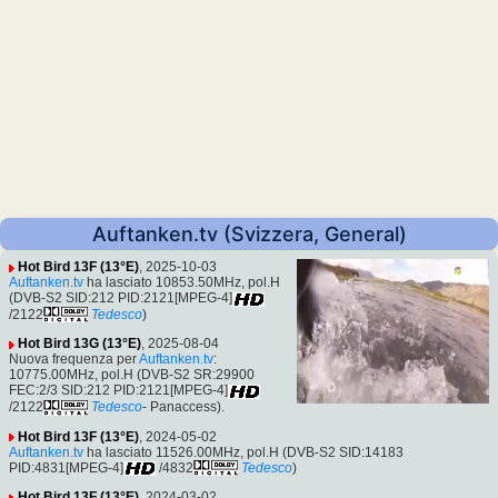
Auftanken.tv (Svizzera, General)
Hot Bird 13F (13°E)
, 2025-10-03
Auftanken.tv
ha lasciato 10853.50MHz, pol.H
(DVB-S2 SID:212 PID:2121[MPEG-4]
/2122
Tedesco
)
Hot Bird 13G (13°E)
, 2025-08-04
Nuova frequenza per
Auftanken.tv
:
10775.00MHz, pol.H (DVB-S2 SR:29900
FEC:2/3 SID:212 PID:2121[MPEG-4]
/2122
Tedesco
- Panaccess).
Hot Bird 13F (13°E)
, 2024-05-02
Auftanken.tv
ha lasciato 11526.00MHz, pol.H (DVB-S2 SID:14183
PID:4831[MPEG-4]
/4832
Tedesco
)
Hot Bird 13F (13°E)
, 2024-03-02