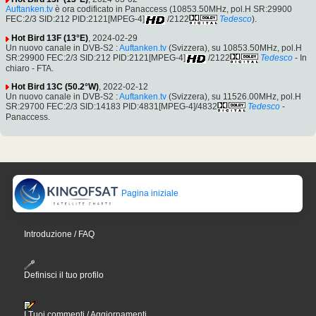
Auftanken.tv
è ora codificato in Panaccess (10853.50MHz, pol.H SR:29900
FEC:2/3 SID:212 PID:2121[MPEG-4]
/2122
Tedesco
).
Hot Bird 13F (13°E)
, 2024-02-29
Un nuovo canale in DVB-S2 :
Auftanken.tv
(Svizzera), su 10853.50MHz, pol.H
SR:29900 FEC:2/3 SID:212 PID:2121[MPEG-4]
/2122
Tedesco
- In
chiaro - FTA.
Hot Bird 13C (50.2°W)
, 2022-02-12
Un nuovo canale in DVB-S2 :
Auftanken.tv
(Svizzera), su 11526.00MHz, pol.H
SR:29700 FEC:2/3 SID:14183 PID:4831[MPEG-4]/4832
Tedesco
-
Panaccess.
Pagina iniziale
Introduzione / FAQ
Definisci il tuo profilo
I Tuoi commenti / Aggiornamenti