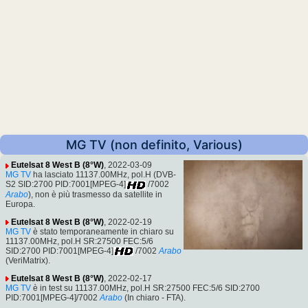
MG TV (non definito, Various)
Eutelsat 8 West B (8°W)
, 2022-03-09
MG TV
ha lasciato 11137.00MHz, pol.H (DVB-
S2 SID:2700 PID:7001[MPEG-4]
/7002
Arabo
), non è più trasmesso da satellite in
Europa.
Eutelsat 8 West B (8°W)
, 2022-02-19
MG TV
è stato temporaneamente in chiaro su
11137.00MHz, pol.H SR:27500 FEC:5/6
SID:2700 PID:7001[MPEG-4]
/7002
Arabo
(VeriMatrix).
Eutelsat 8 West B (8°W)
, 2022-02-17
MG TV
è in test su 11137.00MHz, pol.H SR:27500 FEC:5/6 SID:2700
PID:7001[MPEG-4]/7002
Arabo
(In chiaro - FTA).