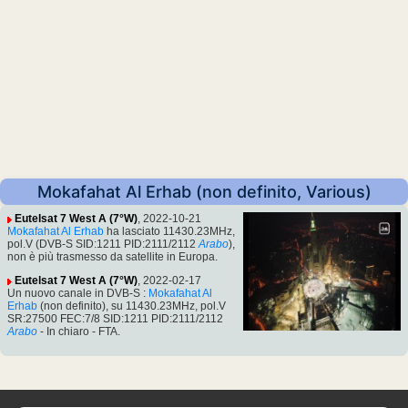
Mokafahat Al Erhab (non definito, Various)
Eutelsat 7 West A (7°W)
, 2022-10-21
Mokafahat Al Erhab
ha lasciato 11430.23MHz,
pol.V (DVB-S SID:1211 PID:2111/2112
Arabo
),
non è più trasmesso da satellite in Europa.
Eutelsat 7 West A (7°W)
, 2022-02-17
Un nuovo canale in DVB-S :
Mokafahat Al
Erhab
(non definito), su 11430.23MHz, pol.V
SR:27500 FEC:7/8 SID:1211 PID:2111/2112
Arabo
- In chiaro - FTA.