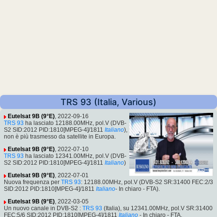
TRS 93 (Italia, Various)
Eutelsat 9B (9°E)
, 2022-09-16
TRS 93
ha lasciato 12188.00MHz, pol.V (DVB-
S2 SID:2012 PID:1810[MPEG-4]/1811
Italiano
),
non è più trasmesso da satellite in Europa.
Eutelsat 9B (9°E)
, 2022-07-10
TRS 93
ha lasciato 12341.00MHz, pol.V (DVB-
S2 SID:2012 PID:1810[MPEG-4]/1811
Italiano
)
Eutelsat 9B (9°E)
, 2022-07-01
Nuova frequenza per
TRS 93
: 12188.00MHz, pol.V (DVB-S2 SR:31400 FEC:2/3
SID:2012 PID:1810[MPEG-4]/1811
Italiano
- In chiaro - FTA).
Eutelsat 9B (9°E)
, 2022-03-05
Un nuovo canale in DVB-S2 :
TRS 93
(Italia), su 12341.00MHz, pol.V SR:31400
FEC:5/6 SID:2012 PID:1810[MPEG-4]/1811
Italiano
- In chiaro - FTA.