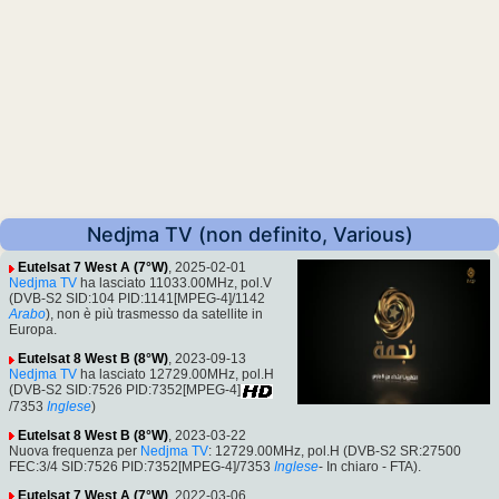
Nedjma TV (non definito, Various)
Eutelsat 7 West A (7°W)
, 2025-02-01
Nedjma TV
ha lasciato 11033.00MHz, pol.V
(DVB-S2 SID:104 PID:1141[MPEG-4]/1142
Arabo
), non è più trasmesso da satellite in
Europa.
Eutelsat 8 West B (8°W)
, 2023-09-13
Nedjma TV
ha lasciato 12729.00MHz, pol.H
(DVB-S2 SID:7526 PID:7352[MPEG-4]
/7353
Inglese
)
Eutelsat 8 West B (8°W)
, 2023-03-22
Nuova frequenza per
Nedjma TV
: 12729.00MHz, pol.H (DVB-S2 SR:27500
FEC:3/4 SID:7526 PID:7352[MPEG-4]/7353
Inglese
- In chiaro - FTA).
Eutelsat 7 West A (7°W)
, 2022-03-06