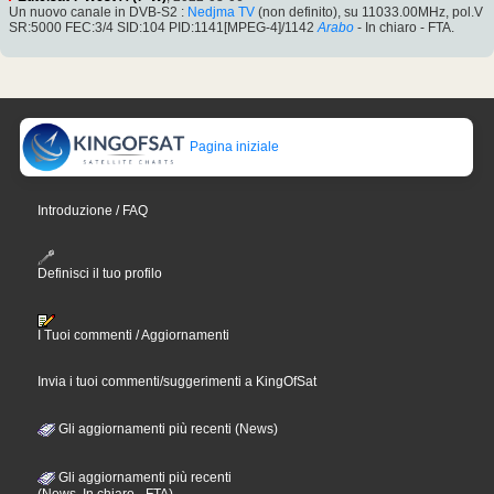
Un nuovo canale in DVB-S2 :
Nedjma TV
(non definito), su 11033.00MHz, pol.V
SR:5000 FEC:3/4 SID:104 PID:1141[MPEG-4]/1142
Arabo
- In chiaro - FTA.
Pagina iniziale
Introduzione / FAQ
Definisci il tuo profilo
I Tuoi commenti / Aggiornamenti
Invia i tuoi commenti/suggerimenti a KingOfSat
Gli aggiornamenti più recenti (News)
Gli aggiornamenti più recenti