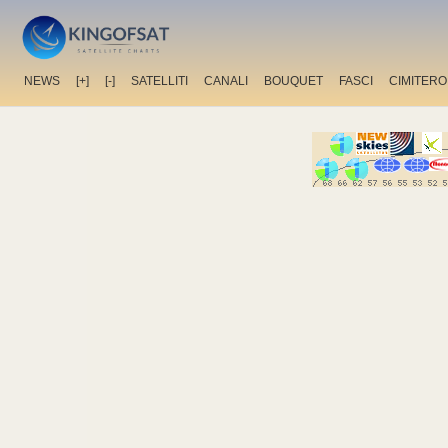
NEWS
[+]
[-]
SATELLITI
CANALI
BOUQUET
FASCI
CIMITERO