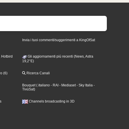
Invia i tuoi commenti/suggerimenti a KingOfSat
 Hotbird
Gli aggiornamenti più recenti (News, Astra
19,2°E)
o (6)
Ricerca Canali
Bouquet
(
Italiano
- RAI
- Mediaset
- Sky Italia
-
TivùSat
)
s
Channels broadcasting in 3D