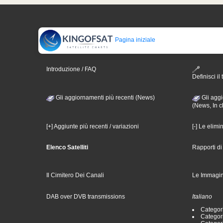
Pagina iniziale
Introduzione / FAQ
Definisci il 
Gli aggiornamenti più recenti (News)
Gli aggi
(News, In c
[+] Aggiunte più recenti / variazioni
[-] Le elimi
Elenco Satelliti
Rapporti d
Il Cimitero Dei Canali
Le Immagin
DAB over DVB transmissions
Italiano
Categori
Categori