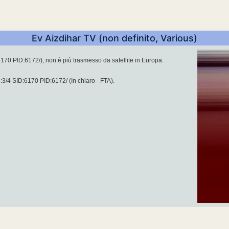
Ev Aizdihar TV (non definito, Various)
0 PID:6172/), non è più trasmesso da satellite in Europa.
/4 SID:6170 PID:6172/ (In chiaro - FTA).