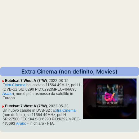
Extra Cinema (non definito, Movies)
Eutelsat 7 West A (7°W)
, 2022-08-15
Extra Cinema
ha lasciato 11564.49MHz, pol.H
(DVB-S2 SID:6290 PID:6292[MPEG-4]/6693
Arabo
), non è più trasmesso da satellite in
Europa.
Eutelsat 7 West A (7°W)
, 2022-05-23
Un nuovo canale in DVB-S2 :
Extra Cinema
(non definito), su 11564.49MHz, pol.H
SR:27500 FEC:3/4 SID:6290 PID:6292[MPEG-
4]/6693
Arabo
- In chiaro - FTA.