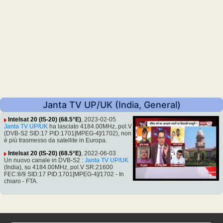
Janta TV UP/UK (India, General)
Intelsat 20 (IS-20) (68.5°E)
, 2023-02-05
Janta TV UP/UK
ha lasciato 4184.00MHz, pol.V
(DVB-S2 SID:17 PID:1701[MPEG-4]/1702), non
è più trasmesso da satellite in Europa.
Intelsat 20 (IS-20) (68.5°E)
, 2022-06-03
Un nuovo canale in DVB-S2 :
Janta TV UP/UK
(India), su 4184.00MHz, pol.V SR:21600
FEC:8/9 SID:17 PID:1701[MPEG-4]/1702 - In
chiaro - FTA.