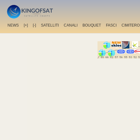
NEWS
[+]
[-]
SATELLITI
CANALI
BOUQUET
FASCI
CIMITERO