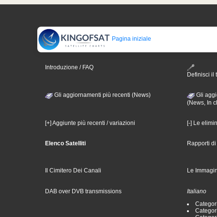
Pagina iniziale
Introduzione / FAQ
Definisci il 
Gli aggiornamenti più recenti (News)
Gli aggi
(News, In c
[+] Aggiunte più recenti / variazioni
[-] Le elimi
Elenco Satelliti
Rapporti d
Il Cimitero Dei Canali
Le Immagin
DAB over DVB transmissions
Italiano
Categori
Categori