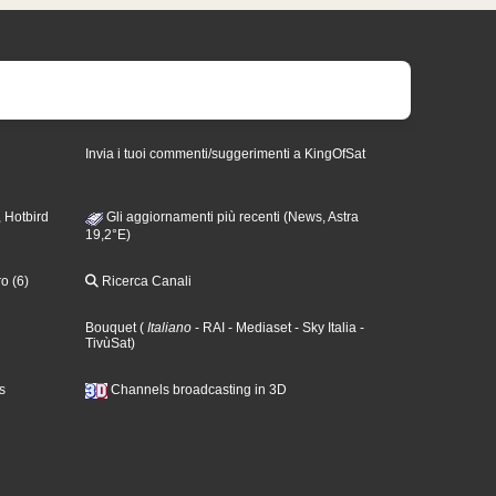
Invia i tuoi commenti/suggerimenti a KingOfSat
 Hotbird
Gli aggiornamenti più recenti (News, Astra
19,2°E)
o (6)
Ricerca Canali
Bouquet
(
Italiano
- RAI
- Mediaset
- Sky Italia
-
TivùSat
)
s
Channels broadcasting in 3D