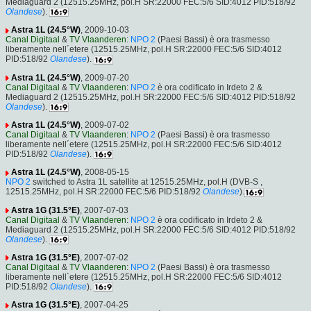
Mediaguard 2 (12515.25MHz, pol.H SR:22000 FEC:5/6 SID:4012 PID:518/92
Olandese
).
Astra 1L (24.5°W)
, 2009-10-03
Canal Digitaal
&
TV Vlaanderen
:
NPO 2
(Paesi Bassi) è ora trasmesso
liberamente nell´etere (12515.25MHz, pol.H SR:22000 FEC:5/6 SID:4012
PID:518/92
Olandese
).
Astra 1L (24.5°W)
, 2009-07-20
Canal Digitaal
&
TV Vlaanderen
:
NPO 2
è ora codificato in Irdeto 2 &
Mediaguard 2 (12515.25MHz, pol.H SR:22000 FEC:5/6 SID:4012 PID:518/92
Olandese
).
Astra 1L (24.5°W)
, 2009-07-02
Canal Digitaal
&
TV Vlaanderen
:
NPO 2
(Paesi Bassi) è ora trasmesso
liberamente nell´etere (12515.25MHz, pol.H SR:22000 FEC:5/6 SID:4012
PID:518/92
Olandese
).
Astra 1L (24.5°W)
, 2008-05-15
NPO 2
switched to Astra 1L satellite at 12515.25MHz, pol.H (DVB-S ,
12515.25MHz, pol.H SR:22000 FEC:5/6 PID:518/92
Olandese
).
Astra 1G (31.5°E)
, 2007-07-03
Canal Digitaal
&
TV Vlaanderen
:
NPO 2
è ora codificato in Irdeto 2 &
Mediaguard 2 (12515.25MHz, pol.H SR:22000 FEC:5/6 SID:4012 PID:518/92
Olandese
).
Astra 1G (31.5°E)
, 2007-07-02
Canal Digitaal
&
TV Vlaanderen
:
NPO 2
(Paesi Bassi) è ora trasmesso
liberamente nell´etere (12515.25MHz, pol.H SR:22000 FEC:5/6 SID:4012
PID:518/92
Olandese
).
Astra 1G (31.5°E)
, 2007-04-25