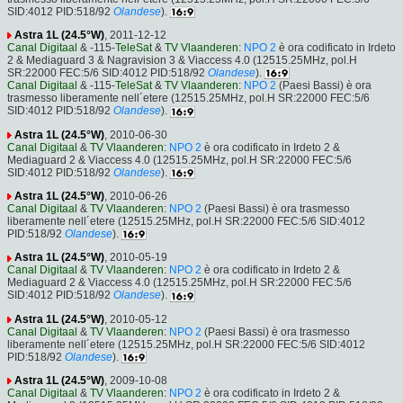
SID:4012 PID:518/92
Olandese
).
Astra 1L (24.5°W)
, 2011-12-12
Canal Digitaal
& -115-
TeleSat
&
TV Vlaanderen
:
NPO 2
è ora codificato in Irdeto
2 & Mediaguard 3 & Nagravision 3 & Viaccess 4.0 (12515.25MHz, pol.H
SR:22000 FEC:5/6 SID:4012 PID:518/92
Olandese
).
Canal Digitaal
& -115-
TeleSat
&
TV Vlaanderen
:
NPO 2
(Paesi Bassi) è ora
trasmesso liberamente nell´etere (12515.25MHz, pol.H SR:22000 FEC:5/6
SID:4012 PID:518/92
Olandese
).
Astra 1L (24.5°W)
, 2010-06-30
Canal Digitaal
&
TV Vlaanderen
:
NPO 2
è ora codificato in Irdeto 2 &
Mediaguard 2 & Viaccess 4.0 (12515.25MHz, pol.H SR:22000 FEC:5/6
SID:4012 PID:518/92
Olandese
).
Astra 1L (24.5°W)
, 2010-06-26
Canal Digitaal
&
TV Vlaanderen
:
NPO 2
(Paesi Bassi) è ora trasmesso
liberamente nell´etere (12515.25MHz, pol.H SR:22000 FEC:5/6 SID:4012
PID:518/92
Olandese
).
Astra 1L (24.5°W)
, 2010-05-19
Canal Digitaal
&
TV Vlaanderen
:
NPO 2
è ora codificato in Irdeto 2 &
Mediaguard 2 & Viaccess 4.0 (12515.25MHz, pol.H SR:22000 FEC:5/6
SID:4012 PID:518/92
Olandese
).
Astra 1L (24.5°W)
, 2010-05-12
Canal Digitaal
&
TV Vlaanderen
:
NPO 2
(Paesi Bassi) è ora trasmesso
liberamente nell´etere (12515.25MHz, pol.H SR:22000 FEC:5/6 SID:4012
PID:518/92
Olandese
).
Astra 1L (24.5°W)
, 2009-10-08
Canal Digitaal
&
TV Vlaanderen
:
NPO 2
è ora codificato in Irdeto 2 &