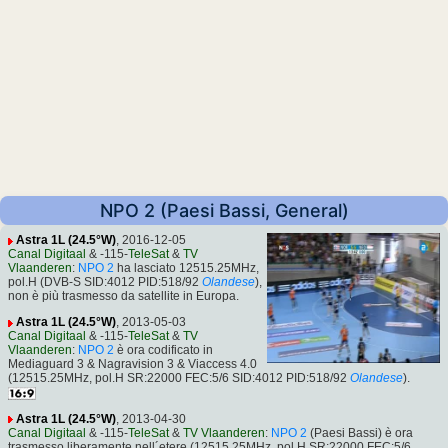
NPO 2 (Paesi Bassi, General)
Astra 1L (24.5°W)
, 2016-12-05
Canal Digitaal
& -115-
TeleSat
&
TV
Vlaanderen
:
NPO 2
ha lasciato 12515.25MHz,
pol.H (DVB-S SID:4012 PID:518/92
Olandese
),
non è più trasmesso da satellite in Europa.
Astra 1L (24.5°W)
, 2013-05-03
Canal Digitaal
& -115-
TeleSat
&
TV
Vlaanderen
:
NPO 2
è ora codificato in
Mediaguard 3 & Nagravision 3 & Viaccess 4.0
(12515.25MHz, pol.H SR:22000 FEC:5/6 SID:4012 PID:518/92
Olandese
).
Astra 1L (24.5°W)
, 2013-04-30
Canal Digitaal
& -115-
TeleSat
&
TV Vlaanderen
:
NPO 2
(Paesi Bassi) è ora
trasmesso liberamente nell´etere (12515.25MHz, pol.H SR:22000 FEC:5/6