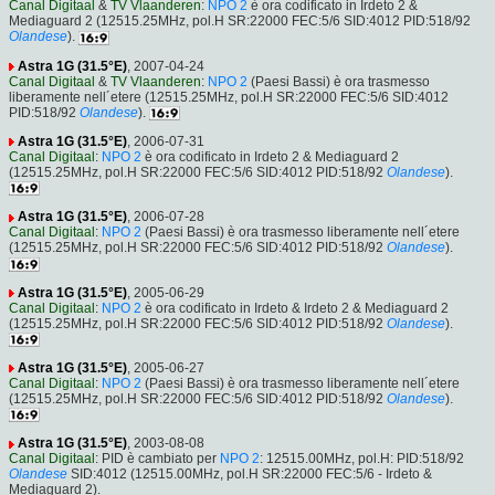
Canal Digitaal
&
TV Vlaanderen
:
NPO 2
è ora codificato in Irdeto 2 &
Mediaguard 2 (12515.25MHz, pol.H SR:22000 FEC:5/6 SID:4012 PID:518/92
Olandese
).
Astra 1G (31.5°E)
, 2007-04-24
Canal Digitaal
&
TV Vlaanderen
:
NPO 2
(Paesi Bassi) è ora trasmesso
liberamente nell´etere (12515.25MHz, pol.H SR:22000 FEC:5/6 SID:4012
PID:518/92
Olandese
).
Astra 1G (31.5°E)
, 2006-07-31
Canal Digitaal
:
NPO 2
è ora codificato in Irdeto 2 & Mediaguard 2
(12515.25MHz, pol.H SR:22000 FEC:5/6 SID:4012 PID:518/92
Olandese
).
Astra 1G (31.5°E)
, 2006-07-28
Canal Digitaal
:
NPO 2
(Paesi Bassi) è ora trasmesso liberamente nell´etere
(12515.25MHz, pol.H SR:22000 FEC:5/6 SID:4012 PID:518/92
Olandese
).
Astra 1G (31.5°E)
, 2005-06-29
Canal Digitaal
:
NPO 2
è ora codificato in Irdeto & Irdeto 2 & Mediaguard 2
(12515.25MHz, pol.H SR:22000 FEC:5/6 SID:4012 PID:518/92
Olandese
).
Astra 1G (31.5°E)
, 2005-06-27
Canal Digitaal
:
NPO 2
(Paesi Bassi) è ora trasmesso liberamente nell´etere
(12515.25MHz, pol.H SR:22000 FEC:5/6 SID:4012 PID:518/92
Olandese
).
Astra 1G (31.5°E)
, 2003-08-08
Canal Digitaal
: PID è cambiato per
NPO 2
: 12515.00MHz, pol.H: PID:518/92
Olandese
SID:4012 (12515.00MHz, pol.H SR:22000 FEC:5/6 - Irdeto &
Mediaguard 2).