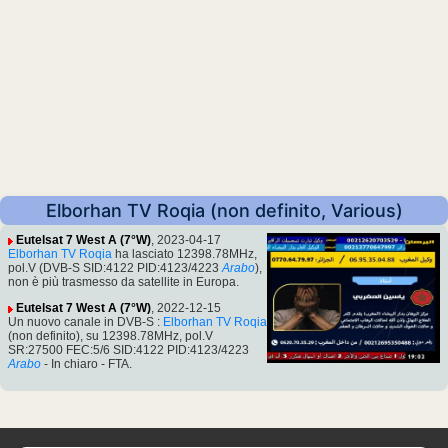
Elborhan TV Roqia (non definito, Various)
Eutelsat 7 West A (7°W)
, 2023-04-17
Elborhan TV Roqia
ha lasciato 12398.78MHz,
pol.V (DVB-S SID:4122 PID:4123/4223
Arabo
),
non è più trasmesso da satellite in Europa.
Eutelsat 7 West A (7°W)
, 2022-12-15
Un nuovo canale in DVB-S :
Elborhan TV Roqia
(non definito), su 12398.78MHz, pol.V
SR:27500 FEC:5/6 SID:4122 PID:4123/4223
Arabo
- In chiaro - FTA.