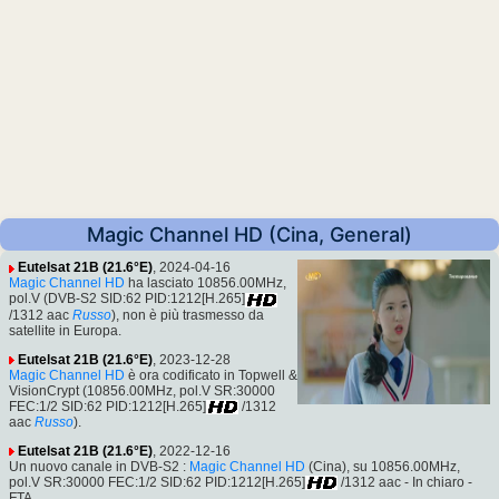
Magic Channel HD (Cina, General)
Eutelsat 21B (21.6°E)
, 2024-04-16
Magic Channel HD
ha lasciato 10856.00MHz,
pol.V (DVB-S2 SID:62 PID:1212[H.265]
/1312 aac
Russo
), non è più trasmesso da
satellite in Europa.
Eutelsat 21B (21.6°E)
, 2023-12-28
Magic Channel HD
è ora codificato in Topwell &
VisionCrypt (10856.00MHz, pol.V SR:30000
FEC:1/2 SID:62 PID:1212[H.265]
/1312
aac
Russo
).
Eutelsat 21B (21.6°E)
, 2022-12-16
Un nuovo canale in DVB-S2 :
Magic Channel HD
(Cina), su 10856.00MHz,
pol.V SR:30000 FEC:1/2 SID:62 PID:1212[H.265]
/1312 aac - In chiaro -
FTA.