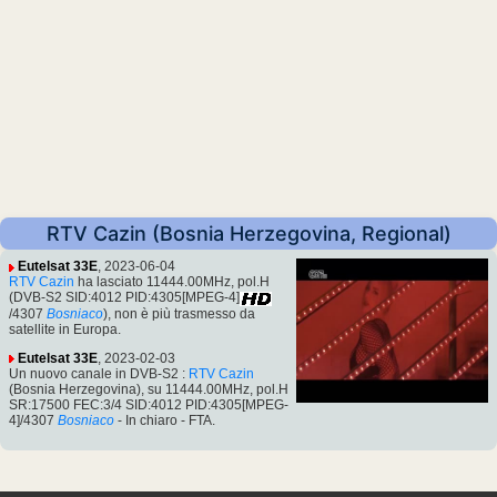
RTV Cazin (Bosnia Herzegovina, Regional)
Eutelsat 33E
, 2023-06-04
RTV Cazin
ha lasciato 11444.00MHz, pol.H
(DVB-S2 SID:4012 PID:4305[MPEG-4]
/4307
Bosniaco
), non è più trasmesso da
satellite in Europa.
Eutelsat 33E
, 2023-02-03
Un nuovo canale in DVB-S2 :
RTV Cazin
(Bosnia Herzegovina), su 11444.00MHz, pol.H
SR:17500 FEC:3/4 SID:4012 PID:4305[MPEG-
4]/4307
Bosniaco
- In chiaro - FTA.