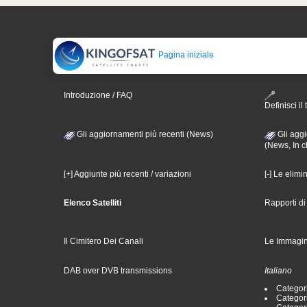
Pagina iniziale
Introduzione / FAQ
Definisci il 
Gli aggiornamenti più recenti (News)
Gli aggi
(News, In c
[+] Aggiunte più recenti / variazioni
[-] Le elimi
Elenco Satelliti
Rapporti d
Il Cimitero Dei Canali
Le Immagin
DAB over DVB transmissions
Italiano
Categori
Categori