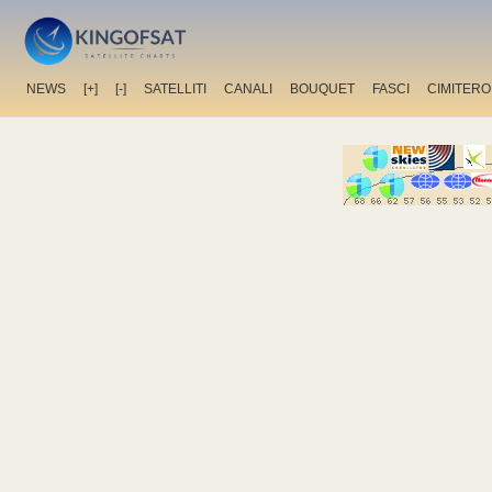
NEWS
[+]
[-]
SATELLITI
CANALI
BOUQUET
FASCI
CIMITERO