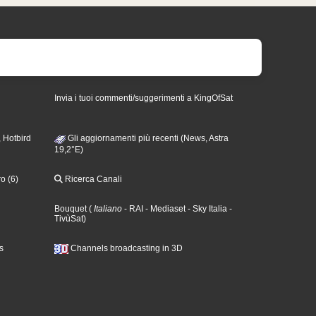
Invia i tuoi commenti/suggerimenti a KingOfSat
 Hotbird
Gli aggiornamenti più recenti (News, Astra
19,2°E)
o (6)
Ricerca Canali
Bouquet
(
Italiano
- RAI
- Mediaset
- Sky Italia
-
TivùSat
)
s
Channels broadcasting in 3D