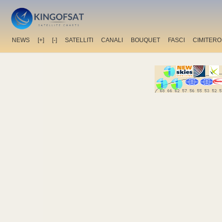
NEWS
[+]
[-]
SATELLITI
CANALI
BOUQUET
FASCI
CIMITERO