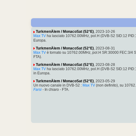
TurkmenÄlem / MonacoSat (52°E)
, 2023-10-26
Max TV
ha lasciato 10762.00MHz, pol.H (DVB-S2 SID:12 PID
Europa.
TurkmenÄlem / MonacoSat (52°E)
, 2023-08-31
Max TV
è tornato su 10762.00MHz, pol.H SR:30000 FEC:3/4 SI
FTA).
TurkmenÄlem / MonacoSat (52°E)
, 2023-08-28
Max TV
ha lasciato 10762.00MHz, pol.H (DVB-S2 SID:12 PID
in Europa.
TurkmenÄlem / MonacoSat (52°E)
, 2023-05-29
Un nuovo canale in DVB-S2 :
Max TV
(non definito), su 107
Farsi
- In chiaro - FTA.