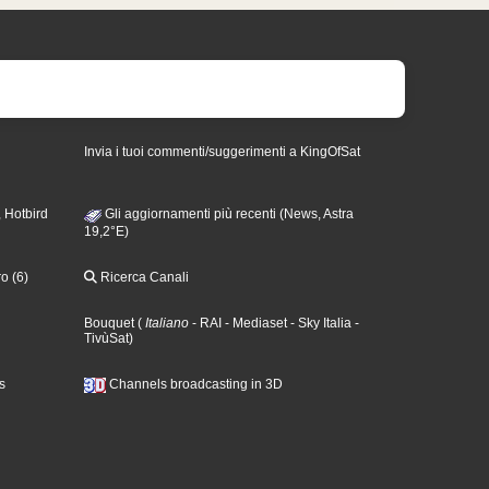
Invia i tuoi commenti/suggerimenti a KingOfSat
 Hotbird
Gli aggiornamenti più recenti (News, Astra
19,2°E)
o (6)
Ricerca Canali
Bouquet
(
Italiano
- RAI
- Mediaset
- Sky Italia
-
TivùSat
)
s
Channels broadcasting in 3D