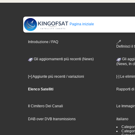
Pagina iniziale
Introduzione / FAQ
Definisci il 
Gli aggiornamenti più recenti (News)
Gli aggi
(News, In c
[+] Aggiunte più recenti / variazioni
[-] Le elimi
Elenco Satelliti
Rapporti d
Il Cimitero Dei Canali
Le Immagin
DAB over DVB transmissions
Italiano
Categori
Categori