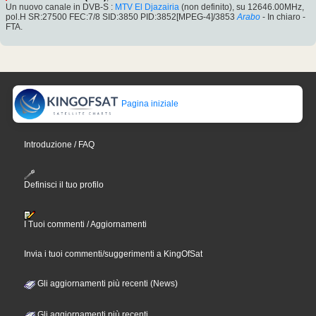
Un nuovo canale in DVB-S :
MTV El Djazairia
(non definito), su 12646.00MHz,
pol.H SR:27500 FEC:7/8 SID:3850 PID:3852[MPEG-4]/3853
Arabo
- In chiaro -
FTA.
Pagina iniziale
Introduzione / FAQ
Definisci il tuo profilo
I Tuoi commenti / Aggiornamenti
Invia i tuoi commenti/suggerimenti a KingOfSat
Gli aggiornamenti più recenti (News)
Gli aggiornamenti più recenti