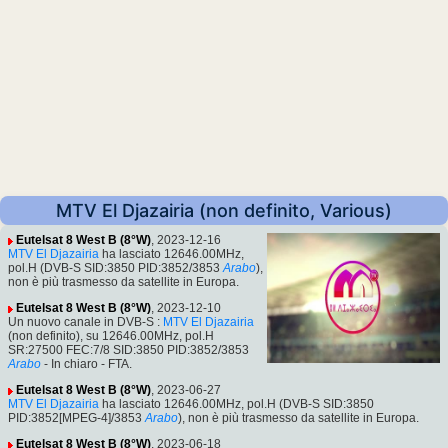
MTV El Djazairia (non definito, Various)
Eutelsat 8 West B (8°W)
, 2023-12-16
MTV El Djazairia
ha lasciato 12646.00MHz,
pol.H (DVB-S SID:3850 PID:3852/3853
Arabo
),
non è più trasmesso da satellite in Europa.
Eutelsat 8 West B (8°W)
, 2023-12-10
Un nuovo canale in DVB-S :
MTV El Djazairia
(non definito), su 12646.00MHz, pol.H
SR:27500 FEC:7/8 SID:3850 PID:3852/3853
Arabo
- In chiaro - FTA.
Eutelsat 8 West B (8°W)
, 2023-06-27
MTV El Djazairia
ha lasciato 12646.00MHz, pol.H (DVB-S SID:3850
PID:3852[MPEG-4]/3853
Arabo
), non è più trasmesso da satellite in Europa.
Eutelsat 8 West B (8°W)
, 2023-06-18