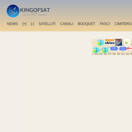
NEWS
[+]
[-]
SATELLITI
CANALI
BOUQUET
FASCI
CIMITERO