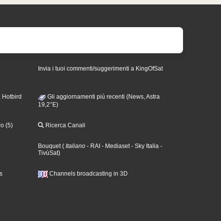
Invia i tuoi commenti/suggerimenti a KingOfSat
 Hotbird
Gli aggiornamenti più recenti (News, Astra
19,2°E)
o (5)
Ricerca Canali
Bouquet
(
Italiano
- RAI
- Mediaset
- Sky Italia
-
TivùSat
)
s
Channels broadcasting in 3D