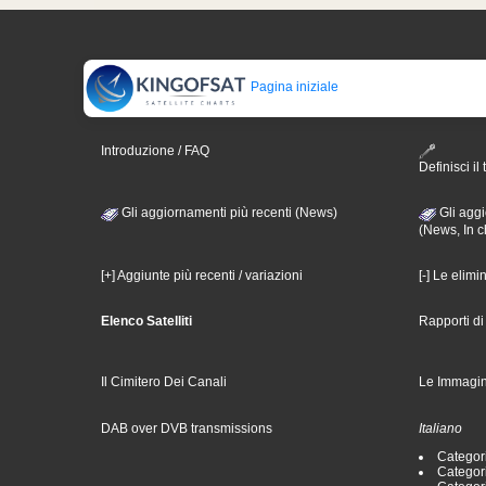
Pagina iniziale
Introduzione / FAQ
Definisci il 
Gli aggiornamenti più recenti (News)
Gli aggi
(News, In c
[+] Aggiunte più recenti / variazioni
[-] Le elimi
Elenco Satelliti
Rapporti d
Il Cimitero Dei Canali
Le Immagin
DAB over DVB transmissions
Italiano
Categori
Categori