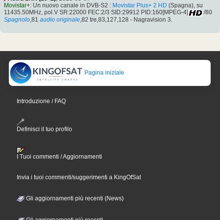
Movistar+
: Un nuovo canale in DVB-S2 :
Movistar Plus+ 2 HD
(Spagna), su
11435.50MHz, pol.V SR:22000 FEC:2/3 SID:29912 PID:160[MPEG-4]
/80
Spagnolo
,81
audio originale
,82 tre,83,127,128 - Nagravision 3.
Pagina iniziale
Introduzione / FAQ
Definisci il tuo profilo
I Tuoi commenti / Aggiornamenti
Invia i tuoi commenti/suggerimenti a KingOfSat
Gli aggiornamenti più recenti (News)
Gli aggiornamenti più recenti