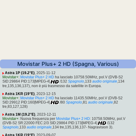
Movistar Plus+ 2 HD (Spagna, Various)
Astra 1P (19.2°E)
, 2025-11-12
Movistar+
:
Movistar Plus+ 2 HD
ha lasciato 10758.50MHz, pol.V (DVB-S2
SID:29864 PID:173[MPEG-4]
/132
Spagnolo
,133
audio originale
,134
tre,135,136,137), non è più trasmesso da satellite in Europa.
Astra 1KR (19°E)
, 2023-12-15
Movistar+
:
Movistar Plus+ 2 HD
ha lasciato 11435.50MHz, pol.V (DVB-S2
SID:29912 PID:160[MPEG-4]
/80
Spagnolo
,81
audio originale
,82
tre,83,127,128)
Astra 1M (19.2°E)
, 2023-12-11
Movistar+
: Nuova frequenza per
Movistar Plus+ 2 HD
: 10758.50MHz, pol.V
(DVB-S2 SR:22000 FEC:2/3 SID:29864 PID:173[MPEG-4]
/132
Spagnolo
,133
audio originale
,134 tre,135,136,137- Nagravision 3).
Astra 1KR (19°E)
, 2023-09-07