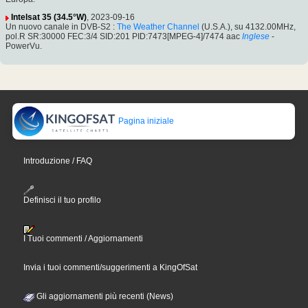
Intelsat 35 (34.5°W)
, 2023-09-16
Un nuovo canale in DVB-S2 :
The Weather Channel
(U.S.A.), su 4132.00MHz,
pol.R SR:30000 FEC:3/4 SID:201 PID:7473[MPEG-4]/7474 aac
Inglese
-
PowerVu.
Pagina iniziale
Introduzione / FAQ
Definisci il tuo profilo
I Tuoi commenti / Aggiornamenti
Invia i tuoi commenti/suggerimenti a KingOfSat
Gli aggiornamenti più recenti (News)