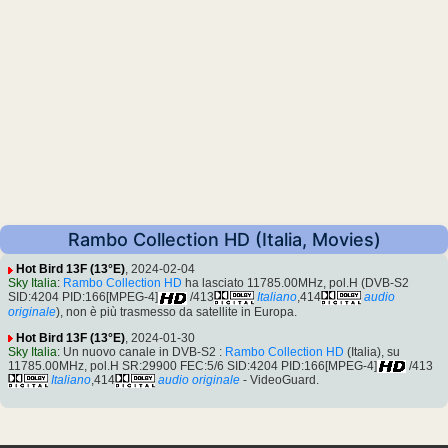
Rambo Collection HD (Italia, Movies)
Hot Bird 13F (13°E)
, 2024-02-04
Sky Italia
:
Rambo Collection HD
ha lasciato 11785.00MHz, pol.H (DVB-S2
SID:4204 PID:166[MPEG-4]
/413
Italiano
,414
audio
originale
), non è più trasmesso da satellite in Europa.
Hot Bird 13F (13°E)
, 2024-01-30
Sky Italia
: Un nuovo canale in DVB-S2 :
Rambo Collection HD
(Italia), su
11785.00MHz, pol.H SR:29900 FEC:5/6 SID:4204 PID:166[MPEG-4]
/413
Italiano
,414
audio originale
- VideoGuard.