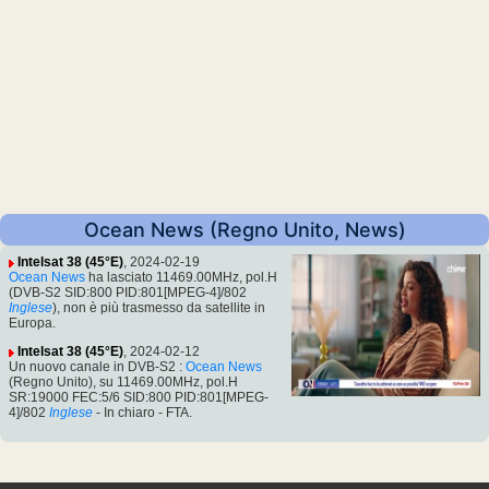
Ocean News (Regno Unito, News)
Intelsat 38 (45°E)
, 2024-02-19
Ocean News
ha lasciato 11469.00MHz, pol.H
(DVB-S2 SID:800 PID:801[MPEG-4]/802
Inglese
), non è più trasmesso da satellite in
Europa.
Intelsat 38 (45°E)
, 2024-02-12
Un nuovo canale in DVB-S2 :
Ocean News
(Regno Unito), su 11469.00MHz, pol.H
SR:19000 FEC:5/6 SID:800 PID:801[MPEG-
4]/802
Inglese
- In chiaro - FTA.