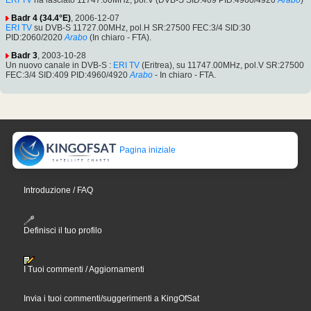
Badr 4 (34.4°E)
, 2006-12-07
ERI TV
su DVB-S 11727.00MHz, pol.H SR:27500 FEC:3/4 SID:30
PID:2060/2020
Arabo
(In chiaro - FTA).
Badr 3
, 2003-10-28
Un nuovo canale in DVB-S :
ERI TV
(Eritrea), su 11747.00MHz, pol.V SR:27500
FEC:3/4 SID:409 PID:4960/4920
Arabo
- In chiaro - FTA.
Pagina iniziale
Introduzione / FAQ
Definisci il tuo profilo
I Tuoi commenti / Aggiornamenti
Invia i tuoi commenti/suggerimenti a KingOfSat