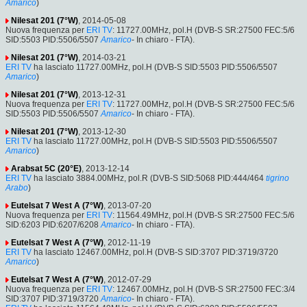
Amarico
)
Nilesat 201 (7°W)
, 2014-05-08
Nuova frequenza per
ERI TV
: 11727.00MHz, pol.H (DVB-S SR:27500 FEC:5/6
SID:5503 PID:5506/5507
Amarico
- In chiaro - FTA).
Nilesat 201 (7°W)
, 2014-03-21
ERI TV
ha lasciato 11727.00MHz, pol.H (DVB-S SID:5503 PID:5506/5507
Amarico
)
Nilesat 201 (7°W)
, 2013-12-31
Nuova frequenza per
ERI TV
: 11727.00MHz, pol.H (DVB-S SR:27500 FEC:5/6
SID:5503 PID:5506/5507
Amarico
- In chiaro - FTA).
Nilesat 201 (7°W)
, 2013-12-30
ERI TV
ha lasciato 11727.00MHz, pol.H (DVB-S SID:5503 PID:5506/5507
Amarico
)
Arabsat 5C (20°E)
, 2013-12-14
ERI TV
ha lasciato 3884.00MHz, pol.R (DVB-S SID:5068 PID:444/464
tigrino
Arabo
)
Eutelsat 7 West A (7°W)
, 2013-07-20
Nuova frequenza per
ERI TV
: 11564.49MHz, pol.H (DVB-S SR:27500 FEC:5/6
SID:6203 PID:6207/6208
Amarico
- In chiaro - FTA).
Eutelsat 7 West A (7°W)
, 2012-11-19
ERI TV
ha lasciato 12467.00MHz, pol.H (DVB-S SID:3707 PID:3719/3720
Amarico
)
Eutelsat 7 West A (7°W)
, 2012-07-29
Nuova frequenza per
ERI TV
: 12467.00MHz, pol.H (DVB-S SR:27500 FEC:3/4
SID:3707 PID:3719/3720
Amarico
- In chiaro - FTA).