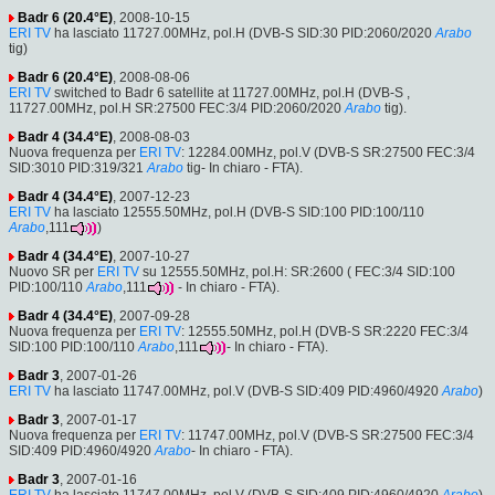
Badr 6 (20.4°E)
, 2008-10-15
ERI TV
ha lasciato 11727.00MHz, pol.H (DVB-S SID:30 PID:2060/2020
Arabo
tig)
Badr 6 (20.4°E)
, 2008-08-06
ERI TV
switched to Badr 6 satellite at 11727.00MHz, pol.H (DVB-S ,
11727.00MHz, pol.H SR:27500 FEC:3/4 PID:2060/2020
Arabo
tig).
Badr 4 (34.4°E)
, 2008-08-03
Nuova frequenza per
ERI TV
: 12284.00MHz, pol.V (DVB-S SR:27500 FEC:3/4
SID:3010 PID:319/321
Arabo
tig- In chiaro - FTA).
Badr 4 (34.4°E)
, 2007-12-23
ERI TV
ha lasciato 12555.50MHz, pol.H (DVB-S SID:100 PID:100/110
Arabo
,111
)
Badr 4 (34.4°E)
, 2007-10-27
Nuovo SR per
ERI TV
su 12555.50MHz, pol.H: SR:2600 ( FEC:3/4 SID:100
PID:100/110
Arabo
,111
- In chiaro - FTA).
Badr 4 (34.4°E)
, 2007-09-28
Nuova frequenza per
ERI TV
: 12555.50MHz, pol.H (DVB-S SR:2220 FEC:3/4
SID:100 PID:100/110
Arabo
,111
- In chiaro - FTA).
Badr 3
, 2007-01-26
ERI TV
ha lasciato 11747.00MHz, pol.V (DVB-S SID:409 PID:4960/4920
Arabo
)
Badr 3
, 2007-01-17
Nuova frequenza per
ERI TV
: 11747.00MHz, pol.V (DVB-S SR:27500 FEC:3/4
SID:409 PID:4960/4920
Arabo
- In chiaro - FTA).
Badr 3
, 2007-01-16
ERI TV
ha lasciato 11747.00MHz, pol.V (DVB-S SID:409 PID:4960/4920
Arabo
)