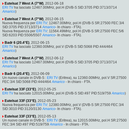
Eutelsat 7 West A (7°W)
, 2012-06-18
ERI TV
ha lasciato 12467.00MHz, pol.H (DVB-S SID:3705 PID:3713/3714
Amarico
)
Eutelsat 7 West A (7°W)
, 2012-06-15
Nuova frequenza per
ERI TV
: 12467.00MHz, pol.H (DVB-S SR:27500 FEC:3/4
SID:3705 PID:3713/3714
Amarico
- In chiaro - FTA).
Nuova frequenza per
ERI TV
: 11564.49MHz, pol.H (DVB-S SR:27500 FEC:5/6
SID:6203 PID:5506/5507
Amarico
- In chiaro - FTA).
Badr 6 (20.4°E)
, 2012-06-15
ERI TV
ha lasciato 12360.00MHz, pol.V (DVB-S SID:5068 PID:444/464
Amarico
)
Eutelsat 7 West A (7°W)
, 2012-06-12
ERI TV
ha lasciato 12467.00MHz, pol.H (DVB-S SID:3705 PID:3713/3714
Amarico
)
Badr 6 (20.4°E)
, 2012-06-09
Un nuovo canale in DVB-S :
ERI TV
(Eritrea), su 12360.00MHz, pol.V SR:27500
FEC:3/4 SID:5068 PID:444/464
Amarico
- In chiaro - FTA.
Eutelsat 33F (33°E)
, 2012-05-25
ERI TV
ha lasciato 12015.00MHz, pol.H (DVB-S SID:497 PID:519/759
Amarico
)
Eutelsat 33F (33°E)
, 2012-05-23
Nuova frequenza per
ERI TV
: 12380.00MHz, pol.V (DVB-S SR:27500 FEC:3/4
SID:3010 PID:3120/3130
Amarico
- In chiaro - FTA).
Eutelsat 33F (33°E)
, 2012-05-13
Un nuovo canale in DVB-S :
ERI TV
(Eritrea), su 12015.00MHz, pol.H SR:27500
FEC:3/4 SID:497 PID:519/759
Amarico
- In chiaro - FTA.