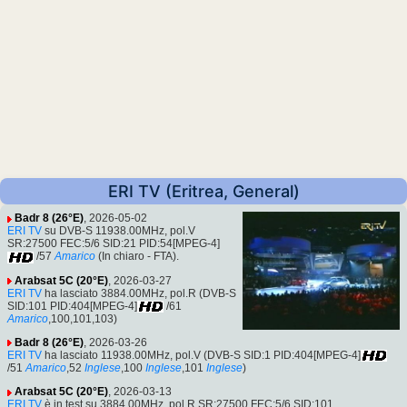
ERI TV (Eritrea, General)
Badr 8 (26°E)
, 2026-05-02
ERI TV
su DVB-S 11938.00MHz, pol.V
SR:27500 FEC:5/6 SID:21 PID:54[MPEG-4]
/57
Amarico
(In chiaro - FTA).
Arabsat 5C (20°E)
, 2026-03-27
ERI TV
ha lasciato 3884.00MHz, pol.R (DVB-S
SID:101 PID:404[MPEG-4]
/61
Amarico
,100,101,103)
Badr 8 (26°E)
, 2026-03-26
ERI TV
ha lasciato 11938.00MHz, pol.V (DVB-S SID:1 PID:404[MPEG-4]
/51
Amarico
,52
Inglese
,100
Inglese
,101
Inglese
)
Arabsat 5C (20°E)
, 2026-03-13
ERI TV
è in test su 3884.00MHz, pol.R SR:27500 FEC:5/6 SID:101