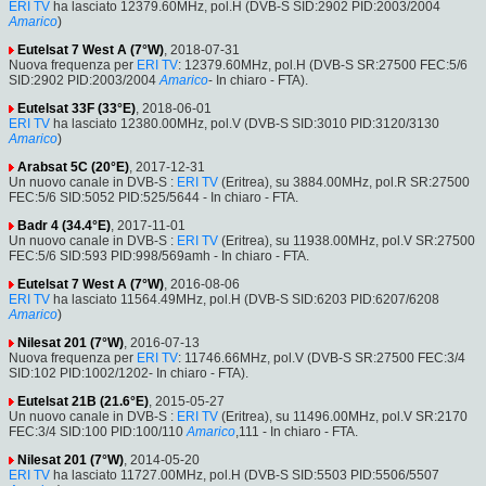
ERI TV
ha lasciato 12379.60MHz, pol.H (DVB-S SID:2902 PID:2003/2004
Amarico
)
Eutelsat 7 West A (7°W)
, 2018-07-31
Nuova frequenza per
ERI TV
: 12379.60MHz, pol.H (DVB-S SR:27500 FEC:5/6
SID:2902 PID:2003/2004
Amarico
- In chiaro - FTA).
Eutelsat 33F (33°E)
, 2018-06-01
ERI TV
ha lasciato 12380.00MHz, pol.V (DVB-S SID:3010 PID:3120/3130
Amarico
)
Arabsat 5C (20°E)
, 2017-12-31
Un nuovo canale in DVB-S :
ERI TV
(Eritrea), su 3884.00MHz, pol.R SR:27500
FEC:5/6 SID:5052 PID:525/5644 - In chiaro - FTA.
Badr 4 (34.4°E)
, 2017-11-01
Un nuovo canale in DVB-S :
ERI TV
(Eritrea), su 11938.00MHz, pol.V SR:27500
FEC:5/6 SID:593 PID:998/569amh - In chiaro - FTA.
Eutelsat 7 West A (7°W)
, 2016-08-06
ERI TV
ha lasciato 11564.49MHz, pol.H (DVB-S SID:6203 PID:6207/6208
Amarico
)
Nilesat 201 (7°W)
, 2016-07-13
Nuova frequenza per
ERI TV
: 11746.66MHz, pol.V (DVB-S SR:27500 FEC:3/4
SID:102 PID:1002/1202- In chiaro - FTA).
Eutelsat 21B (21.6°E)
, 2015-05-27
Un nuovo canale in DVB-S :
ERI TV
(Eritrea), su 11496.00MHz, pol.V SR:2170
FEC:3/4 SID:100 PID:100/110
Amarico
,111 - In chiaro - FTA.
Nilesat 201 (7°W)
, 2014-05-20
ERI TV
ha lasciato 11727.00MHz, pol.H (DVB-S SID:5503 PID:5506/5507