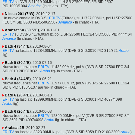
ERI TV
su DVB-S 11919.00MHz, pol.H SR:27500 FEC:5/6 SID:2507
PID:1003/1004
Amarico
(In chiaro - FTA).
Nilesat 201 (7°W)
, 2010-12-17
Un nuovo canale in DVB-S :
ERI TV
(Eritrea), su 11727.00MHz, pol.H SR:27500
FEC:3/4 SID:5503 PID:5506/5507
Amarico
- In chiaro - FTA.
Arabsat 5A (30.5°E)
, 2010-11-01
ERI TV
su DVB-S 4176.00MHz, pol.L SR:27500 FEC:3/4 SID:5068 PID:444/464
Amarico
(In chiaro - FTA).
Badr 4 (34.4°E)
, 2010-08-04
ERI TV
ha lasciato 12284.00MHz, pol.V (DVB-S SID:3010 PID:319/321
Arabo
tig)
Badr 5 (30.4°E)
, 2010-07-16
Nuova frequenza per
ERI TV
: 11432.00MHz, pol.V (DVB-S SR:27500 FEC:3/4
SID:3010 PID:319/321
Arabo
tig- In chiaro - FTA).
Badr 4 (34.4°E)
, 2010-06-21
Nuova frequenza per
ERI TV
: 11977.00MHz, pol.V (DVB-S SR:27500 FEC:3/4
SID:8 PID:5136/5137 aar tig- In chiaro - FTA).
Badr 6 (20.4°E)
, 2010-06-13
ERI TV
ha lasciato 12399.00MHz, pol.V (DVB-S SID:3601 PID:4097/4098
Arabo
tig)
Badr 6 (20.4°E)
, 2010-06-03
Nuova frequenza per
ERI TV
: 12399.00MHz, pol.V (DVB-S SR:27500 FEC:3/4
SID:3601 PID:4097/4098
Arabo
tig- In chiaro - FTA).
Arabsat 2B
, 2010-02-27
ERI TV
ha lasciato 3823.00MHz, pol.L (DVB-S SID:5059 PID:2100/2200
Arabo
)