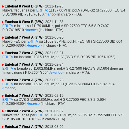
Eutelsat 8 West B (8°W)
, 2021-12-28
Nuova frequenza per
ERI TV
: 11137.00MHz, pol.V (DVB-S2 SR:27500 FEC:3/4
SID:7306 PID:7315/7616
Amarico
- In chiaro - FTA).
Eutelsat 8 West B (8°W)
, 2021-11-23
ERI TV
è in test su 11179.00MHz, pol.V SR:27500 FEC:5/6 SID:7407
PID:7419/510
Amarico
(In chiaro - FTA).
Eutelsat 7 West A (7°W)
, 2021-05-20
Nuovo FEC per
ERI TV
su 11602.85MHz, pol.H: FEC:7/8 ( SR:27500 SID:604
PID:2604/3604
Amarico
- In chiaro - FTA).
Eutelsat 7 West A (7°W)
, 2021-03-31
ERI TV
ha lasciato 11315.15MHz, pol.V (DVB-S SID:105 PID:1051/1052)
Eutelsat 7 West A (7°W)
, 2021-02-24
ERI TV
è tornato su 11602.85MHz, pol.H SR:27500 FEC:7/8 SID:604 dopo un
´interruzione ( PID:2604/3604
Amarico
- In chiaro - FTA).
Eutelsat 7 West A (7°W)
, 2021-02-23
ERI TV
ha lasciato 11602.85MHz, pol.H (DVB-S SID:604 PID:2604/3604
Amarico
)
Eutelsat 7 West A (7°W)
, 2021-02-19
ERI TV
su DVB-S 11602.85MHz, pol.H SR:27500 FEC:7/8 SID:604
PID:2604/3604
Amarico
(In chiaro - FTA).
Eutelsat 7 West A (7°W)
, 2020-06-02
Nuova frequenza per
ERI TV
: 11315.15MHz, pol.V (DVB-S SR:27500 FEC:7/8
SID:105 PID:1051/1052- In chiaro - FTA).
Eutelsat 7 West A (7°W)
, 2018-08-02