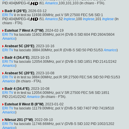
PID:404[MPEG-4]
/61
Amarico
,100,101,103 (In chiaro - FTA).
Badr 8 (26°E)
, 2026-03-12
ERI TV
è in test su 11938.00MHz, pol.V SR:27500 FEC:5/6 SID:1
PID:404[MPEG-4]
/51
Amarico
,52
Inglese
,100
Inglese
,101
Inglese
(In
chiaro - FTA).
Eutelsat 7 West A (7°W)
, 2024-02-19
ERI TV
ha lasciato 11602.85MHz, pol.H (DVB-S SID:604 PID:2604/3604
Amarico
)
Arabsat 5C (20°E)
, 2023-10-16
ERI TV
ha lasciato 3884.00MHz, pol.R (DVB-S SID:50 PID:51/53
Amarico
)
Badr 4 (34.4°E)
, 2023-10-15
ERI TV
ha lasciato 12054.00MHz, pol.V (DVB-S SID:1851 PID:2141/2242
Amarico
)
Arabsat 5C (20°E)
, 2023-10-08
ERI TV
è in test su 3884.00MHz, pol.R SR:27500 FEC:5/6 SID:50 PID:51/53
Amarico
(In chiaro - FTA).
Badr 4 (34.4°E)
, 2023-10-08
ERI TV
è in test su 12054.00MHz, pol.V SR:27500 FEC:5/6 SID:1851
PID:2141/2242
Amarico
(In chiaro - FTA).
Eutelsat 8 West B (8°W)
, 2023-01-02
ERI TV
ha lasciato 11179.00MHz, pol.V (DVB-S SID:7407 PID:7419/510
Amarico
)
Nilesat 201 (7°W)
, 2022-09-10
ERI TV
ha lasciato 11746.66MHz, pol.V (DVB-S SID:102 PID:1002/1202
Amarico
)