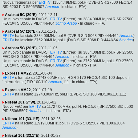
Nuova frequenza per
ERI TV
: 11564.49MHz, pol.H (DVB-S SR:27500 FEC:3/4
SID:6203 PID:5506/5507
Amarico
- In chiaro - FTA).
Arabsat 5C (20°E)
, 2011-12-11
Un nuovo canale in DVB-S :
ERI TV
(Eritrea), su 3884.00MHz, pol.R SR:27500
FEC:3/4 SID:5068 PID:444/464
tigrino
Arabo
- In chiaro - FTA.
Arabsat 5C (20°E)
, 2011-11-16
ERI TV
ha lasciato 3884.00MHz, pol.R (DVB-S SID:5068 PID:444/464
Amarico
)
ERI TV
ha lasciato 3752.00MHz, pol.L (DVB-S SID:5068 PID:444/464
Amarico
)
Arabsat 5C (20°E)
, 2011-11-05
Un nuovo canale in DVB-S :
ERI TV
(Eritrea), su 3884.00MHz, pol.R SR:27500
FEC:3/4 SID:5068 PID:444/464
Amarico
- In chiaro - FTA.
Un nuovo canale in DVB-S :
ERI TV
(Eritrea), su 3752.00MHz, pol.L SR:27500
FEC:3/4 SID:5068 PID:444/464
Amarico
- In chiaro - FTA.
Express AM22
, 2011-08-04
ERI TV
è tornato su 12743.00MHz, pol.H SR:2170 FEC:3/4 SID:100 dopo un
´interruzione ( PID:100/110
Amarico
,111 - In chiaro - FTA).
Express AM22
, 2011-07-19
ERI TV
ha lasciato 12743.00MHz, pol.H (DVB-S SID:100 PID:100/110,111)
Nilesat 201 (7°W)
, 2011-06-02
Nuovo FEC per
ERI TV
su 11727.00MHz, pol.H: FEC:5/6 ( SR:27500 SID:5503
PID:5506/5507
Amarico
- In chiaro - FTA).
Nilesat 101 (33.1°E)
, 2011-02-26
ERI TV
ha lasciato 11919.00MHz, pol.H (DVB-S SID:2507 PID:1003/1004
Amarico
)
Nilesat 101 (33.1°E)
, 2011-01-27