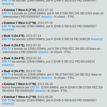
ERI TV
ha lasciato 11564.49MHz, pol.H (DVB-S SID:6203 PID:5506/5507
Amarico
)
Eutelsat 7 West A (7°W)
, 2012-07-19
ERI TV
è tornato su 11564.49MHz, pol.H SR:27500 FEC:5/6 SID:6203 dopo un
´interruzione ( PID:5506/5507
Amarico
- In chiaro - FTA).
Eutelsat 7 West A (7°W)
, 2012-07-16
ERI TV
ha lasciato 11564.49MHz, pol.H (DVB-S SID:6203 PID:5506/5507
Amarico
)
Badr 4 (34.4°E)
, 2012-07-14
ERI TV
ha lasciato 12092.00MHz, pol.V (DVB-S SID:28 PID:328/228
Amarico
)
Badr 4 (34.4°E)
, 2012-07-11
ERI TV
è tornato su 12092.00MHz, pol.V SR:27500 FEC:3/4 SID:28 dopo un
´interruzione ( PID:328/228
Amarico
- In chiaro - FTA).
Badr 4 (34.4°E)
, 2012-07-10
ERI TV
ha lasciato 11938.00MHz, pol.V (DVB-S SID:912 PID:6013/6014
Amarico
)
Badr 4 (34.4°E)
, 2012-07-09
ERI TV
è tornato su 11938.00MHz, pol.V SR:27500 FEC:3/4 SID:912 dopo un
´interruzione ( PID:6013/6014
Amarico
- In chiaro - FTA).
Eutelsat 7 West A (7°W)
, 2012-06-26
Nuova frequenza per
ERI TV
: 11564.49MHz, pol.H (DVB-S SR:27500 FEC:5/6
SID:6203 PID:5506/5507
Amarico
- In chiaro - FTA).
Eutelsat 7 West A (7°W)
, 2012-06-20
ERI TV
ha lasciato 11564.49MHz, pol.H (DVB-S SID:6203 PID:5506/5507
Amarico
)