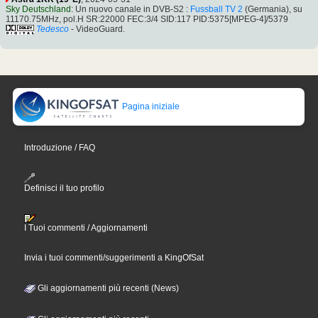
Sky Deutschland
: Un nuovo canale in DVB-S2 :
Fussball TV 2
(Germania), su
11170.75MHz, pol.H SR:22000 FEC:3/4 SID:117 PID:5375[MPEG-4]/5379
Tedesco
- VideoGuard.
Pagina iniziale
Introduzione / FAQ
Definisci il tuo profilo
I Tuoi commenti / Aggiornamenti
Invia i tuoi commenti/suggerimenti a KingOfSat
Gli aggiornamenti più recenti (News)