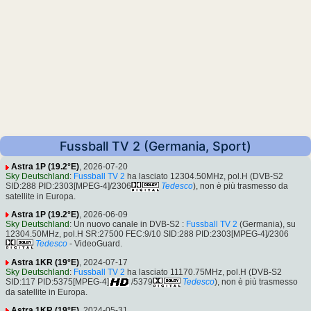
Fussball TV 2 (Germania, Sport)
Astra 1P (19.2°E)
, 2026-07-20
Sky Deutschland
:
Fussball TV 2
ha lasciato 12304.50MHz, pol.H (DVB-S2
SID:288 PID:2303[MPEG-4]/2306
Tedesco
), non è più trasmesso da
satellite in Europa.
Astra 1P (19.2°E)
, 2026-06-09
Sky Deutschland
: Un nuovo canale in DVB-S2 :
Fussball TV 2
(Germania), su
12304.50MHz, pol.H SR:27500 FEC:9/10 SID:288 PID:2303[MPEG-4]/2306
Tedesco
- VideoGuard.
Astra 1KR (19°E)
, 2024-07-17
Sky Deutschland
:
Fussball TV 2
ha lasciato 11170.75MHz, pol.H (DVB-S2
SID:117 PID:5375[MPEG-4]
/5379
Tedesco
), non è più trasmesso
da satellite in Europa.
Astra 1KR (19°E)
, 2024-05-31