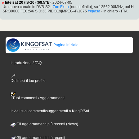
Intelsat 20 (IS-20) (68.5°E)
, 2024-07-05
Un nuovo canale in DVB-S2 :
Zoe Extra
(non definito), su 12562.00MHz, pol.H
SR:30000 FEC:5/6 SID:33 PID:819[MPEG-4]/1075
Inglese
- In chiaro - FTA.
Pagina iniziale
Introduzione / FAQ
Definisci il tuo profilo
I Tuoi commenti / Aggiornamenti
Invia i tuoi commenti/suggerimenti a KingOfSat
Gli aggiornamenti più recenti (News)
Gli aggiornamenti più recenti