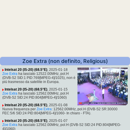
Zoe Extra (non definito, Religious)
Intelsat 20 (IS-20) (68.5°E)
, 2025-01-18
Zoe Extra
ha lasciato 12522.00MHz, pol.H
(DVB-S2 SID:1 PID:769[MPEG-4]/1025), non è
più trasmesso da satellite in Europa.
Intelsat 20 (IS-20) (68.5°E)
, 2025-01-15
Zoe Extra
ha lasciato 12562.00MHz, pol.H
(DVB-S2 SID:24 PID:804[MPEG-4]/1060)
Intelsat 20 (IS-20) (68.5°E)
, 2025-01-08
Nuova frequenza per
Zoe Extra
: 12562.00MHz, pol.H (DVB-S2 SR:30000
FEC:5/6 SID:24 PID:804[MPEG-4]/1060- In chiaro - FTA).
Intelsat 20 (IS-20) (68.5°E)
, 2025-01-07
Zoe Extra
ha lasciato 12562.00MHz, pol.H (DVB-S2 SID:24 PID:804[MPEG-
4]/1060)