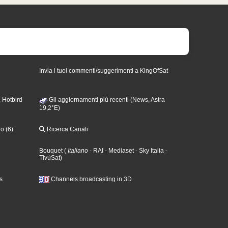
Invia i tuoi commenti/suggerimenti a KingOfSat
 Hotbird
Gli aggiornamenti più recenti (News, Astra
19,2°E)
o (6)
Ricerca Canali
Bouquet
(
Italiano
- RAI
- Mediaset
- Sky Italia
-
TivùSat
)
s
Channels broadcasting in 3D