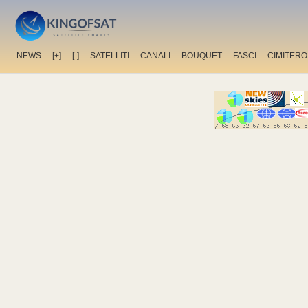
NEWS
[+]
[-]
SATELLITI
CANALI
BOUQUET
FASCI
CIMITERO