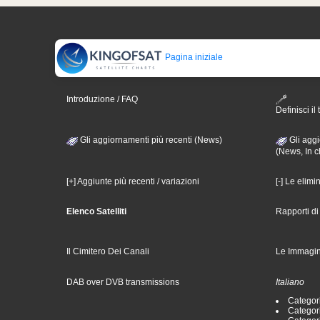
Pagina iniziale
Introduzione / FAQ
Definisci il 
Gli aggiornamenti più recenti (News)
Gli aggi
(News, In c
[+] Aggiunte più recenti / variazioni
[-] Le elimi
Elenco Satelliti
Rapporti d
Il Cimitero Dei Canali
Le Immagin
DAB over DVB transmissions
Italiano
Categori
Categori