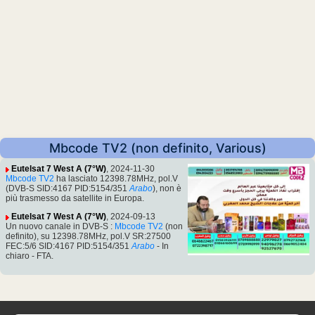
Mbcode TV2 (non definito, Various)
Eutelsat 7 West A (7°W)
, 2024-11-30
Mbcode TV2
ha lasciato 12398.78MHz, pol.V
(DVB-S SID:4167 PID:5154/351
Arabo
), non è
più trasmesso da satellite in Europa.
Eutelsat 7 West A (7°W)
, 2024-09-13
Un nuovo canale in DVB-S :
Mbcode TV2
(non
definito), su 12398.78MHz, pol.V SR:27500
FEC:5/6 SID:4167 PID:5154/351
Arabo
- In
chiaro - FTA.