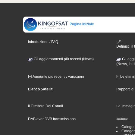
Pagina iniziale
Introduzione / FAQ
Definisci il 
Gli aggiornamenti più recenti (News)
Gli aggi
(News, In c
[+] Aggiunte più recenti / variazioni
[-] Le elimi
Elenco Satelliti
Rapporti d
Il Cimitero Dei Canali
Le Immagin
DAB over DVB transmissions
Italiano
Categori
Categori