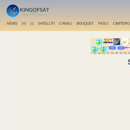
NEWS
[+]
[-]
SATELLITI
CANALI
BOUQUET
FASCI
CIMITERO