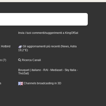
Invia i tuoi commenti/suggerimenti a KingOfSat
 Hotbird
Gli aggiornamenti più recenti (News, Astra
19,2°E)
o (7)
Ricerca Canali
Bouquet
(
Italiano
- RAI
- Mediaset
- Sky Italia
-
TivùSat
)
s
Channels broadcasting in 3D