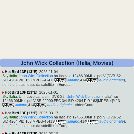
John Wick Collection (Italia, Movies)
Hot Bird 13F (13°E)
, 2025-11-04
Sky Italia
:
John Wick Collection
ha lasciato 12466.00MHz, pol.V (DVB-S2
SID:4204 PID:163[MPEG-4]/413
Italiano
,414
audio originale
),
non è più trasmesso da satellite in Europa.
Hot Bird 13F (13°E)
, 2025-11-01
Sky Italia
: Un nuovo canale in DVB-S2 :
John Wick Collection
(Italia), su
12466.00MHz, pol.V SR:29900 FEC:3/4 SID:4204 PID:163[MPEG-4]/413
Italiano
,414
audio originale
- VideoGuard.
Hot Bird 13F (13°E)
, 2025-03-17
Sky Italia
:
John Wick Collection
ha lasciato 12466.00MHz, pol.V (DVB-S2
SID:4204 PID:163[MPEG-4]/413
Italiano
,414
audio originale
),
non è più trasmesso da satellite in Europa.
Hot Bird 13F (13°E)
, 2025-03-15