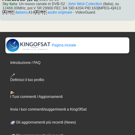
Sky Italia
: Un nuovo canale in DVB-S2 :
John Wick Collection
(Italia), su
12466.00MHz, pol.V SR:29900 FEC:3/4 SID:4204 PID:163[MPEG-4]/413
Italiano
,414
audio originale
- VideoGuard.
Pagina iniziale
Introduzione / FAQ
Definisci il tuo profilo
I Tuoi commenti / Aggiornamenti
Invia i tuoi commenti/suggerimenti a KingOfSat
Gli aggiornamenti più recenti (News)