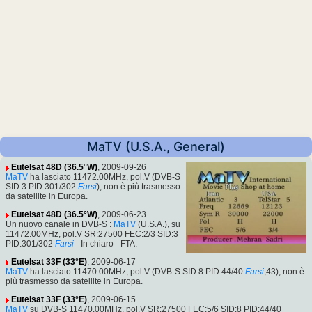
MaTV (U.S.A., General)
Eutelsat 48D (36.5°W)
, 2009-09-26
MaTV
ha lasciato 11472.00MHz, pol.V (DVB-S
SID:3 PID:301/302
Farsi
), non è più trasmesso
da satellite in Europa.
Eutelsat 48D (36.5°W)
, 2009-06-23
Un nuovo canale in DVB-S :
MaTV
(U.S.A.), su
11472.00MHz, pol.V SR:27500 FEC:2/3 SID:3
PID:301/302
Farsi
- In chiaro - FTA.
Eutelsat 33F (33°E)
, 2009-06-17
MaTV
ha lasciato 11470.00MHz, pol.V (DVB-S SID:8 PID:44/40
Farsi
,43), non è
più trasmesso da satellite in Europa.
Eutelsat 33F (33°E)
, 2009-06-15
MaTV
su DVB-S 11470.00MHz, pol.V SR:27500 FEC:5/6 SID:8 PID:44/40