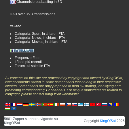
Channels broadcasting in 3D
DAB over DVB transmissions
Italiano
Categoria: Sport, In chiaro - FTA
Categoria: News, In chiaro - FTA
Categoria: Movies, In chiaro - FTA
Frequenze Feed
I Feed più recenti
Forum sul satellite FTA
All contents on this site are protected by copyright and owned by KingOfSat,
except contents shown in some screenshots that belong to their respective
owners. Screenshots are only proposed to help illustrating, identifying and
promoting corresponding TV channels. For all questions/remarks related to
copyright, please contact KingOfSat webmaster.
5801 Zapper stanno navigando su
Copyright
KingOfSat
2026
KingOfSat.