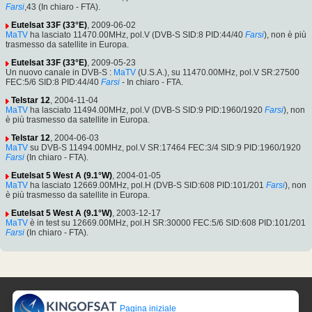
Farsi
,43 (In chiaro - FTA).
Eutelsat 33F (33°E)
, 2009-06-02
MaTV
ha lasciato 11470.00MHz, pol.V (DVB-S SID:8 PID:44/40
Farsi
), non è più
trasmesso da satellite in Europa.
Eutelsat 33F (33°E)
, 2009-05-23
Un nuovo canale in DVB-S :
MaTV
(U.S.A.), su 11470.00MHz, pol.V SR:27500
FEC:5/6 SID:8 PID:44/40
Farsi
- In chiaro - FTA.
Telstar 12
, 2004-11-04
MaTV
ha lasciato 11494.00MHz, pol.V (DVB-S SID:9 PID:1960/1920
Farsi
), non
è più trasmesso da satellite in Europa.
Telstar 12
, 2004-06-03
MaTV
su DVB-S 11494.00MHz, pol.V SR:17464 FEC:3/4 SID:9 PID:1960/1920
Farsi
(In chiaro - FTA).
Eutelsat 5 West A (9.1°W)
, 2004-01-05
MaTV
ha lasciato 12669.00MHz, pol.H (DVB-S SID:608 PID:101/201
Farsi
), non
è più trasmesso da satellite in Europa.
Eutelsat 5 West A (9.1°W)
, 2003-12-17
MaTV
è in test su 12669.00MHz, pol.H SR:30000 FEC:5/6 SID:608 PID:101/201
Farsi
(In chiaro - FTA).
Pagina iniziale