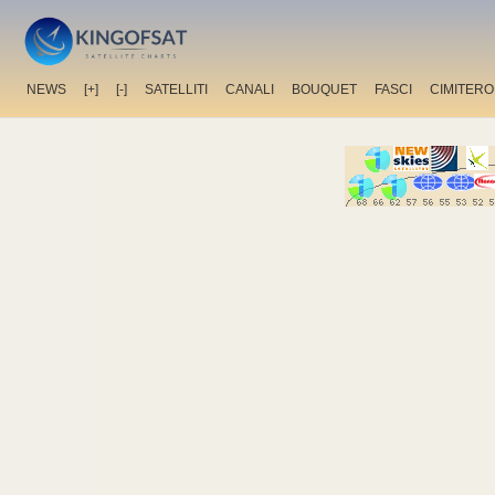
NEWS
[+]
[-]
SATELLITI
CANALI
BOUQUET
FASCI
CIMITERO