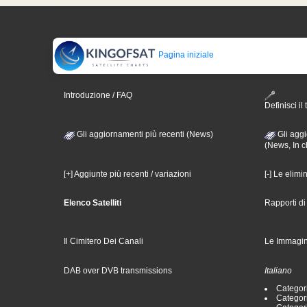
Pagina iniziale
Introduzione / FAQ
Definisci il 
Gli aggiornamenti più recenti (News)
Gli aggi
(News, In c
[+] Aggiunte più recenti / variazioni
[-] Le elimi
Elenco Satelliti
Rapporti d
Il Cimitero Dei Canali
Le Immagin
DAB over DVB transmissions
Italiano
Categori
Categori