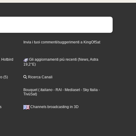
Invia i tuoi commenti/suggerimenti a KingOfSat
 Hotbird
Gli aggiornamenti più recenti (News, Astra
19,2°E)
o (5)
Ricerca Canali
Bouquet
(
Italiano
- RAI
- Mediaset
- Sky Italia
-
TivùSat
)
s
Channels broadcasting in 3D