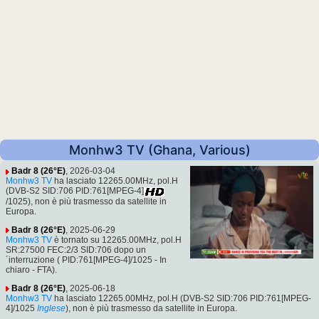
Monhw3 TV (Ghana, Various)
Badr 8 (26°E)
, 2026-03-04
Monhw3 TV
ha lasciato 12265.00MHz, pol.H
(DVB-S2 SID:706 PID:761[MPEG-4]
/1025), non è più trasmesso da satellite in
Europa.
Badr 8 (26°E)
, 2025-06-29
Monhw3 TV
è tornato su 12265.00MHz, pol.H
SR:27500 FEC:2/3 SID:706 dopo un
´interruzione ( PID:761[MPEG-4]/1025 - In
chiaro - FTA).
Badr 8 (26°E)
, 2025-06-18
Monhw3 TV
ha lasciato 12265.00MHz, pol.H (DVB-S2 SID:706 PID:761[MPEG-
4]/1025
Inglese
), non è più trasmesso da satellite in Europa.