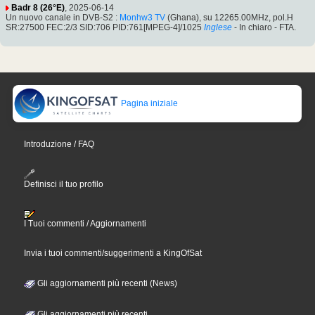
Badr 8 (26°E)
, 2025-06-14
Un nuovo canale in DVB-S2 :
Monhw3 TV
(Ghana), su 12265.00MHz, pol.H
SR:27500 FEC:2/3 SID:706 PID:761[MPEG-4]/1025
Inglese
- In chiaro - FTA.
Pagina iniziale
Introduzione / FAQ
Definisci il tuo profilo
I Tuoi commenti / Aggiornamenti
Invia i tuoi commenti/suggerimenti a KingOfSat
Gli aggiornamenti più recenti (News)
Gli aggiornamenti più recenti