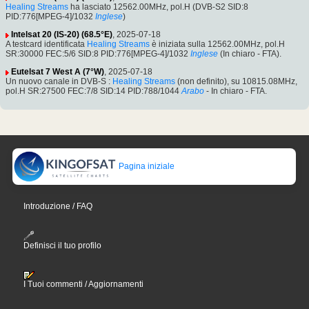
Healing Streams
ha lasciato 12562.00MHz, pol.H (DVB-S2 SID:8
PID:776[MPEG-4]/1032
Inglese
)
Intelsat 20 (IS-20) (68.5°E)
, 2025-07-18
A testcard identificata
Healing Streams
è iniziata sulla 12562.00MHz, pol.H
SR:30000 FEC:5/6 SID:8 PID:776[MPEG-4]/1032
Inglese
(In chiaro - FTA).
Eutelsat 7 West A (7°W)
, 2025-07-18
Un nuovo canale in DVB-S :
Healing Streams
(non definito), su 10815.08MHz,
pol.H SR:27500 FEC:7/8 SID:14 PID:788/1044
Arabo
- In chiaro - FTA.
Pagina iniziale
Introduzione / FAQ
Definisci il tuo profilo
I Tuoi commenti / Aggiornamenti