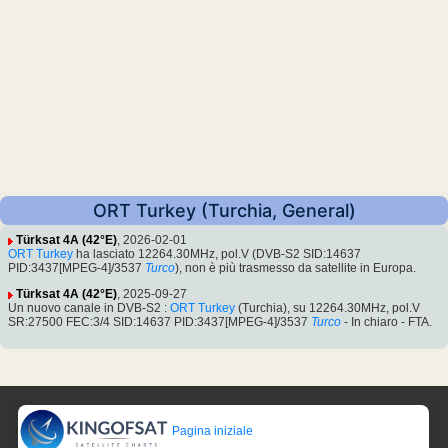
ORT Turkey (Turchia, General)
Türksat 4A (42°E)
, 2026-02-01
ORT Turkey
ha lasciato 12264.30MHz, pol.V (DVB-S2 SID:14637
PID:3437[MPEG-4]/3537
Turco
), non è più trasmesso da satellite in Europa.
Türksat 4A (42°E)
, 2025-09-27
Un nuovo canale in DVB-S2 :
ORT Turkey
(Turchia), su 12264.30MHz, pol.V
SR:27500 FEC:3/4 SID:14637 PID:3437[MPEG-4]/3537
Turco
- In chiaro - FTA.
Pagina iniziale