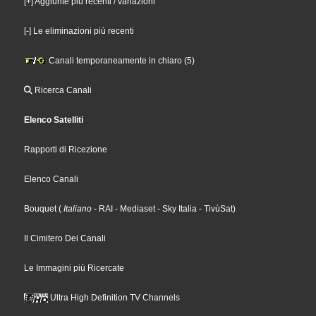
[+] Aggiunte più recenti / variazioni
[-] Le eliminazioni più recenti
Canali temporaneamente in chiaro (5)
Ricerca Canali
Elenco Satelliti
Rapporti di Ricezione
Elenco Canali
Bouquet
(
Italiano
- RAI
- Mediaset
- Sky Italia
- TivùSat
)
Il Cimitero Dei Canali
Le Immagini più Ricercate
Ultra High Definition TV Channels