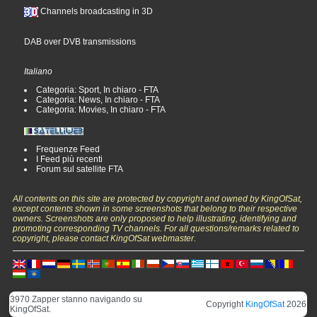
Channels broadcasting in 3D
DAB over DVB transmissions
Italiano
Categoria: Sport, In chiaro - FTA
Categoria: News, In chiaro - FTA
Categoria: Movies, In chiaro - FTA
Frequenze Feed
I Feed più recenti
Forum sul satellite FTA
All contents on this site are protected by copyright and owned by KingOfSat,
except contents shown in some screenshots that belong to their respective
owners. Screenshots are only proposed to help illustrating, identifying and
promoting corresponding TV channels. For all questions/remarks related to
copyright, please contact KingOfSat webmaster.
3970 Zapper stanno navigando su
Copyright
KingOfSat
2026
KingOfSat.