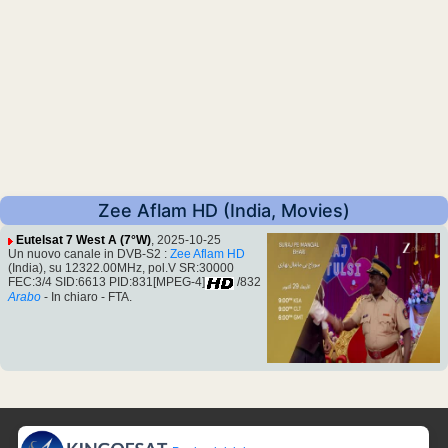
Zee Aflam HD (India, Movies)
Eutelsat 7 West A (7°W)
, 2025-10-25
Un nuovo canale in DVB-S2 :
Zee Aflam HD
(India), su 12322.00MHz, pol.V SR:30000
FEC:3/4 SID:6613 PID:831[MPEG-4]
/832
Arabo
- In chiaro - FTA.