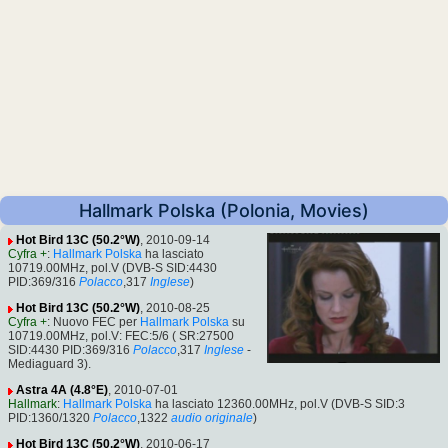
Hallmark Polska (Polonia, Movies)
Hot Bird 13C (50.2°W)
, 2010-09-14
Cyfra +
:
Hallmark Polska
ha lasciato
10719.00MHz, pol.V (DVB-S SID:4430
PID:369/316
Polacco
,317
Inglese
)
Hot Bird 13C (50.2°W)
, 2010-08-25
Cyfra +
: Nuovo FEC per
Hallmark Polska
su
10719.00MHz, pol.V: FEC:5/6 ( SR:27500
SID:4430 PID:369/316
Polacco
,317
Inglese
-
Mediaguard 3).
Astra 4A (4.8°E)
, 2010-07-01
Hallmark
:
Hallmark Polska
ha lasciato 12360.00MHz, pol.V (DVB-S SID:3
PID:1360/1320
Polacco
,1322
audio originale
)
Hot Bird 13C (50.2°W)
, 2010-06-17