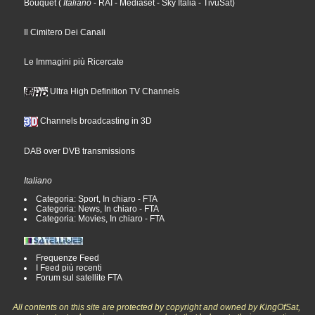
Bouquet
(
Italiano
- RAI
- Mediaset
- Sky Italia
- TivùSat
)
Il Cimitero Dei Canali
Le Immagini più Ricercate
Ultra High Definition TV Channels
Channels broadcasting in 3D
DAB over DVB transmissions
Italiano
Categoria: Sport, In chiaro - FTA
Categoria: News, In chiaro - FTA
Categoria: Movies, In chiaro - FTA
Frequenze Feed
I Feed più recenti
Forum sul satellite FTA
All contents on this site are protected by copyright and owned by KingOfSat,