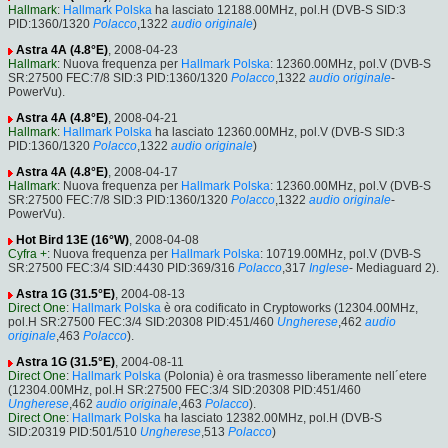
Hallmark
:
Hallmark Polska
ha lasciato 12188.00MHz, pol.H (DVB-S SID:3
PID:1360/1320
Polacco
,1322
audio originale
)
Astra 4A (4.8°E)
, 2008-04-23
Hallmark
: Nuova frequenza per
Hallmark Polska
: 12360.00MHz, pol.V (DVB-S
SR:27500 FEC:7/8 SID:3 PID:1360/1320
Polacco
,1322
audio originale
-
PowerVu).
Astra 4A (4.8°E)
, 2008-04-21
Hallmark
:
Hallmark Polska
ha lasciato 12360.00MHz, pol.V (DVB-S SID:3
PID:1360/1320
Polacco
,1322
audio originale
)
Astra 4A (4.8°E)
, 2008-04-17
Hallmark
: Nuova frequenza per
Hallmark Polska
: 12360.00MHz, pol.V (DVB-S
SR:27500 FEC:7/8 SID:3 PID:1360/1320
Polacco
,1322
audio originale
-
PowerVu).
Hot Bird 13E (16°W)
, 2008-04-08
Cyfra +
: Nuova frequenza per
Hallmark Polska
: 10719.00MHz, pol.V (DVB-S
SR:27500 FEC:3/4 SID:4430 PID:369/316
Polacco
,317
Inglese
- Mediaguard 2).
Astra 1G (31.5°E)
, 2004-08-13
Direct One
:
Hallmark Polska
è ora codificato in Cryptoworks (12304.00MHz,
pol.H SR:27500 FEC:3/4 SID:20308 PID:451/460
Ungherese
,462
audio
originale
,463
Polacco
).
Astra 1G (31.5°E)
, 2004-08-11
Direct One
:
Hallmark Polska
(Polonia) è ora trasmesso liberamente nell´etere
(12304.00MHz, pol.H SR:27500 FEC:3/4 SID:20308 PID:451/460
Ungherese
,462
audio originale
,463
Polacco
).
Direct One
:
Hallmark Polska
ha lasciato 12382.00MHz, pol.H (DVB-S
SID:20319 PID:501/510
Ungherese
,513
Polacco
)