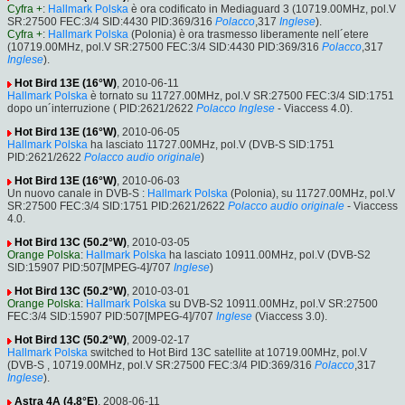
Cyfra +
:
Hallmark Polska
è ora codificato in Mediaguard 3 (10719.00MHz, pol.V
SR:27500 FEC:3/4 SID:4430 PID:369/316
Polacco
,317
Inglese
).
Cyfra +
:
Hallmark Polska
(Polonia) è ora trasmesso liberamente nell´etere
(10719.00MHz, pol.V SR:27500 FEC:3/4 SID:4430 PID:369/316
Polacco
,317
Inglese
).
Hot Bird 13E (16°W)
, 2010-06-11
Hallmark Polska
è tornato su 11727.00MHz, pol.V SR:27500 FEC:3/4 SID:1751
dopo un´interruzione ( PID:2621/2622
Polacco
Inglese
- Viaccess 4.0).
Hot Bird 13E (16°W)
, 2010-06-05
Hallmark Polska
ha lasciato 11727.00MHz, pol.V (DVB-S SID:1751
PID:2621/2622
Polacco
audio originale
)
Hot Bird 13E (16°W)
, 2010-06-03
Un nuovo canale in DVB-S :
Hallmark Polska
(Polonia), su 11727.00MHz, pol.V
SR:27500 FEC:3/4 SID:1751 PID:2621/2622
Polacco
audio originale
- Viaccess
4.0.
Hot Bird 13C (50.2°W)
, 2010-03-05
Orange Polska
:
Hallmark Polska
ha lasciato 10911.00MHz, pol.V (DVB-S2
SID:15907 PID:507[MPEG-4]/707
Inglese
)
Hot Bird 13C (50.2°W)
, 2010-03-01
Orange Polska
:
Hallmark Polska
su DVB-S2 10911.00MHz, pol.V SR:27500
FEC:3/4 SID:15907 PID:507[MPEG-4]/707
Inglese
(Viaccess 3.0).
Hot Bird 13C (50.2°W)
, 2009-02-17
Hallmark Polska
switched to Hot Bird 13C satellite at 10719.00MHz, pol.V
(DVB-S , 10719.00MHz, pol.V SR:27500 FEC:3/4 PID:369/316
Polacco
,317
Inglese
).
Astra 4A (4.8°E)
, 2008-06-11