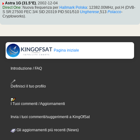
Astra 1G (31.5°E)
, 2002-12-04
Direct One
: Nuova frequenza per
Hallmark Polska
: 12382.00MHz, pol.H (DVB-
S SR:27500 FEC:3/4 SID:20319 PID:501/510
Ungherese
,513
Polacco
-
Cryptoworks).
Pagina iniziale
Introduzione / FAQ
Definisci il tuo profilo
I Tuoi commenti / Aggiornamenti
Invia i tuoi commenti/suggerimenti a KingOfSat
Gli aggiornamenti più recenti (News)