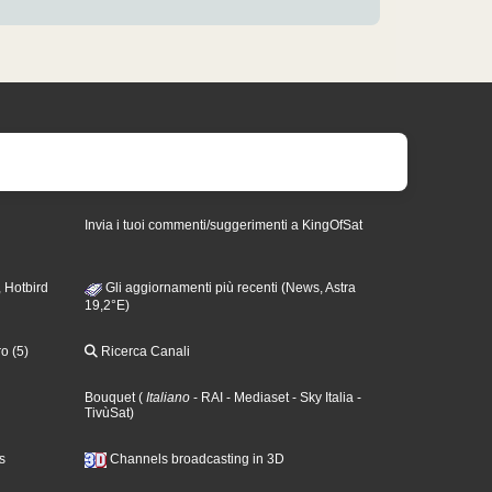
Invia i tuoi commenti/suggerimenti a KingOfSat
 Hotbird
Gli aggiornamenti più recenti (News, Astra
19,2°E)
o (5)
Ricerca Canali
Bouquet
(
Italiano
- RAI
- Mediaset
- Sky Italia
-
TivùSat
)
s
Channels broadcasting in 3D