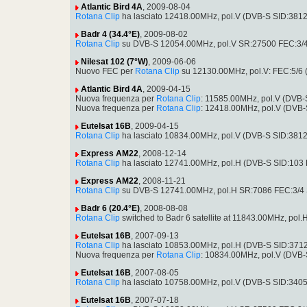
Atlantic Bird 4A
, 2009-08-04
Rotana Clip
ha lasciato 12418.00MHz, pol.V (DVB-S SID:381
Badr 4 (34.4°E)
, 2009-08-02
Rotana Clip
su DVB-S 12054.00MHz, pol.V SR:27500 FEC:3/4
Nilesat 102 (7°W)
, 2009-06-06
Nuovo FEC per
Rotana Clip
su 12130.00MHz, pol.V: FEC:5/6 
Atlantic Bird 4A
, 2009-04-15
Nuova frequenza per
Rotana Clip
: 11585.00MHz, pol.V (DVB
Nuova frequenza per
Rotana Clip
: 12418.00MHz, pol.V (DVB
Eutelsat 16B
, 2009-04-15
Rotana Clip
ha lasciato 10834.00MHz, pol.V (DVB-S SID:381
Express AM22
, 2008-12-14
Rotana Clip
ha lasciato 12741.00MHz, pol.H (DVB-S SID:103
Express AM22
, 2008-11-21
Rotana Clip
su DVB-S 12741.00MHz, pol.H SR:7086 FEC:3/4 
Badr 6 (20.4°E)
, 2008-08-08
Rotana Clip
switched to Badr 6 satellite at 11843.00MHz, po
Eutelsat 16B
, 2007-09-13
Rotana Clip
ha lasciato 10853.00MHz, pol.H (DVB-S SID:371
Nuova frequenza per
Rotana Clip
: 10834.00MHz, pol.V (DVB
Eutelsat 16B
, 2007-08-05
Rotana Clip
ha lasciato 10758.00MHz, pol.V (DVB-S SID:340
Eutelsat 16B
, 2007-07-18