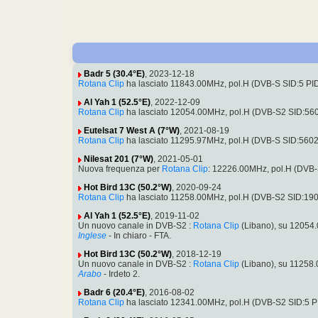
Badr 5 (30.4°E)
, 2023-12-18
Rotana Clip
ha lasciato 11843.00MHz, pol.H (DVB-S SID:5 PI
Al Yah 1 (52.5°E)
, 2022-12-09
Rotana Clip
ha lasciato 12054.00MHz, pol.H (DVB-S2 SID:5
Eutelsat 7 West A (7°W)
, 2021-08-19
Rotana Clip
ha lasciato 11295.97MHz, pol.H (DVB-S SID:560
Nilesat 201 (7°W)
, 2021-05-01
Nuova frequenza per
Rotana Clip
: 12226.00MHz, pol.H (DVB
Hot Bird 13C (50.2°W)
, 2020-09-24
Rotana Clip
ha lasciato 11258.00MHz, pol.H (DVB-S2 SID:19
Al Yah 1 (52.5°E)
, 2019-11-02
Un nuovo canale in DVB-S2 :
Rotana Clip
(Libano), su 12054
Inglese
- In chiaro - FTA.
Hot Bird 13C (50.2°W)
, 2018-12-19
Un nuovo canale in DVB-S2 :
Rotana Clip
(Libano), su 11258
Arabo
- Irdeto 2.
Badr 6 (20.4°E)
, 2016-08-02
Rotana Clip
ha lasciato 12341.00MHz, pol.H (DVB-S2 SID:5 